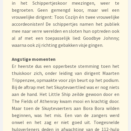
in het Schippertjeskoor meezingen, weer te
begroeten. Geen gemengd koor, maar wel een
vrouwelijke dirigent: Toos Cozijn én twee vrouwelijke
accordeonisten! De schippertjes namen het publiek
mee naar verre werelden en sloten hun optreden ook
al af met een toepasselijk lied: Goodbye Johnny;
waarna ook zij richting gebakken visje gingen.
Angstige momenten
Er heerste dus een opperbeste stemming toen het
thuiskoor zich, onder leiding van dirigent Maarten
Trippenzee, opmaakte voor zijn beurt op het podium.
Bij de aftrap met het Skuytevaertlied was er nog niets
aan de hand. Het Little Ship zeilde gewoon door en
The Fields of Athenray kwam mooi en krachtig door.
Maar toen de Skuytevaerters aan Bora Bora wilden
beginnen, was het mis. Een van de zangers werd
onwel en het zag er niet goed uit. Toegesnelde
hulpverleners deden in afwachting van de 112-hulp