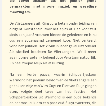
die zowel zichzelf als het publiek prima
vermaakten met mooie muziek en gezellige
meezingers.
De Vlietzangers uit Rijnsburg beten onder leiding van
dirigent Konstantin Roor het spits af. Het koor telt
sinds een jaar 8 vrouwen binnen de gelederen en is nu
dus een zogenaamd gemengd koor. Niet verkeerd,
vond het publiek. Het klonk in ieder geval uitstekend.
Als slotlied brachten De Vlietzangers ‘We’ll meet
again’, onvergetelijk bekend door Vera Lynn natuurlijk.
En heel toepasselijk als afsluiting.
Na een korte pauze, waarin Schippertjeskoor
Warmond het podium beklom en de Vlietzangers een
gebakken visje van Wim Guyt en Piet van Duijn gingen
eten, volgde deel twee van het festival. Het
Schippertjeskoor uit Warmond is een oude bekende
en het was leuk om een paar oud-Skuytevaerters, die