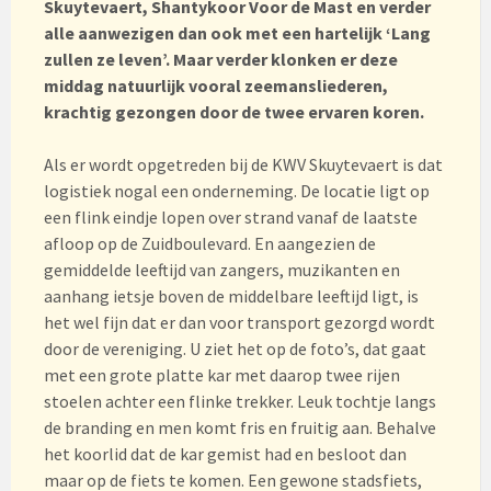
Skuytevaert, Shantykoor Voor de Mast en verder
alle aanwezigen dan ook met een hartelijk ‘Lang
zullen ze leven’. Maar verder klonken er deze
middag natuurlijk vooral zeemansliederen,
krachtig gezongen door de twee ervaren koren.
Als er wordt opgetreden bij de KWV Skuytevaert is dat
logistiek nogal een onderneming. De locatie ligt op
een flink eindje lopen over strand vanaf de laatste
afloop op de Zuidboulevard. En aangezien de
gemiddelde leeftijd van zangers, muzikanten en
aanhang ietsje boven de middelbare leeftijd ligt, is
het wel fijn dat er dan voor transport gezorgd wordt
door de vereniging. U ziet het op de foto’s, dat gaat
met een grote platte kar met daarop twee rijen
stoelen achter een flinke trekker. Leuk tochtje langs
de branding en men komt fris en fruitig aan. Behalve
het koorlid dat de kar gemist had en besloot dan
maar op de fiets te komen. Een gewone stadsfiets,