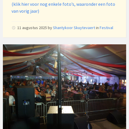
(klik hier voor nog enkele foto’s, waaronder een foto
van vorig jaar)
11 augustus 2025
by
Shantykoor Skuytevaert
in
Festival