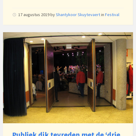
17 augustus 2019
by
Shantykoor Skuytevaert
in
Festival
Publiek dik tevreden met de ‘drie