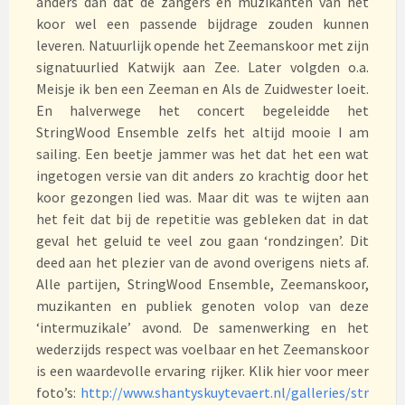
anders dan dat de zangers en muzikanten van het
koor wel een passende bijdrage zouden kunnen
leveren. Natuurlijk opende het Zeemanskoor met zijn
signatuurlied Katwijk aan Zee. Later volgden o.a.
Meisje ik ben een Zeeman en Als de Zuidwester loeit.
En halverwege het concert begeleidde het
StringWood Ensemble zelfs het altijd mooie I am
sailing. Een beetje jammer was het dat het een wat
ingetogen versie van dit anders zo krachtig door het
koor gezongen lied was. Maar dit was te wijten aan
het feit dat bij de repetitie was gebleken dat in dat
geval het geluid te veel zou gaan ‘rondzingen’. Dit
deed aan het plezier van de avond overigens niets af.
Alle partijen, StringWood Ensemble, Zeemanskoor,
muzikanten en publiek genoten volop van deze
‘intermuzikale’ avond. De samenwerking en het
wederzijds respect was voelbaar en het Zeemanskoor
is een waardevolle ervaring rijker. Klik hier voor meer
foto’s:
http://www.shantyskuytevaert.nl/galleries/str