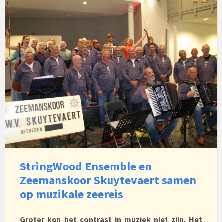
StringWood Ensemble en
Zeemanskoor Skuytevaert samen
op muzikale zeereis
Groter kon het contrast in muziek niet zijn. Het