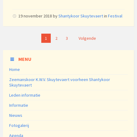
19 november 2018
by
Shantykoor Skuytevaert
in
Festival
Berichtnavigatie
1
2
3
Volgende
MENU
Home
Zeemanskoor K.W.V. Skuytevaert voorheen Shantykoor
Skuytevaert
Leden informatie
Informatie
Nieuws
Fotogalerij
Agenda