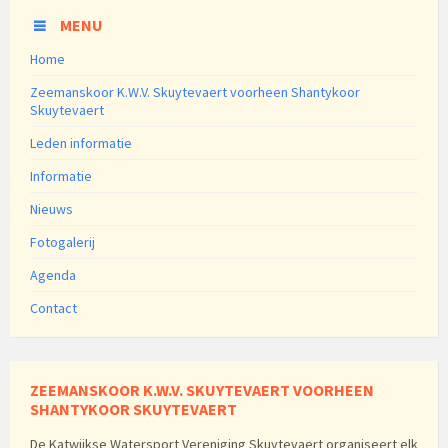
MENU
Home
Zeemanskoor K.W.V. Skuytevaert voorheen Shantykoor
Skuytevaert
Leden informatie
Informatie
Nieuws
Fotogalerij
Agenda
Contact
ZEEMANSKOOR K.W.V. SKUYTEVAERT VOORHEEN
SHANTYKOOR SKUYTEVAERT
De Katwijkse Watersport Vereniging Skuytevaert organiseert elk