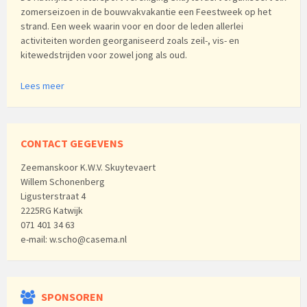
zomerseizoen in de bouwvakvakantie een Feestweek op het
strand. Een week waarin voor en door de leden allerlei
activiteiten worden georganiseerd zoals zeil-, vis- en
kitewedstrijden voor zowel jong als oud.
Lees meer
CONTACT GEGEVENS
Zeemanskoor K.W.V. Skuytevaert
Willem Schonenberg
Ligusterstraat 4
2225RG Katwijk
071 401 34 63
e-mail: w.scho@casema.nl
SPONSOREN