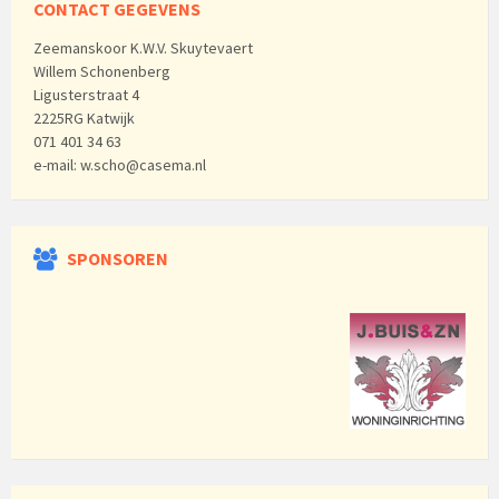
CONTACT GEGEVENS
Zeemanskoor K.W.V. Skuytevaert
Willem Schonenberg
Ligusterstraat 4
2225RG Katwijk
071 401 34 63
e-mail: w.scho@casema.nl
SPONSOREN