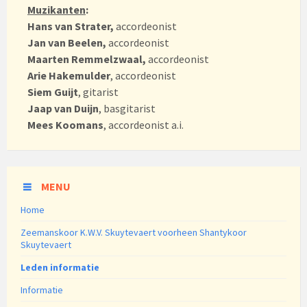
Muzikanten
:
Hans van Strater,
accordeonist
Jan van Beelen,
accordeonist
Maarten Remmelzwaal,
accordeonist
Arie Hakemulder
, accordeonist
Siem Guijt
, gitarist
Jaap van Duijn
, basgitarist
Mees Koomans
, accordeonist a.i.
MENU
Home
Zeemanskoor K.W.V. Skuytevaert voorheen Shantykoor
Skuytevaert
Leden informatie
Informatie