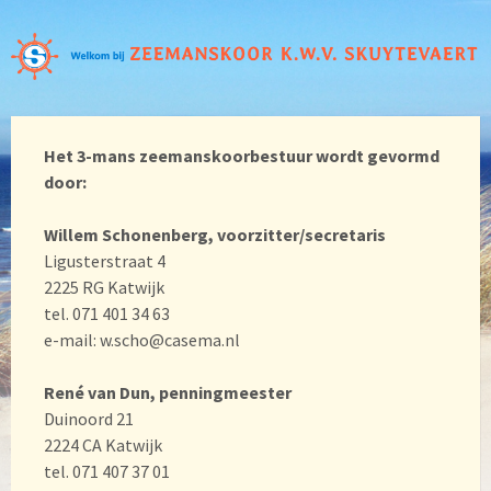
Het 3-mans zeemanskoorbestuur wordt gevormd
door:
Willem Schonenberg, voorzitter/secretaris
Ligusterstraat 4
2225 RG Katwijk
tel. 071 401 34 63
e-mail: w.scho@casema.nl
René van Dun, penningmeester
Duinoord 21
2224 CA Katwijk
tel. 071 407 37 01