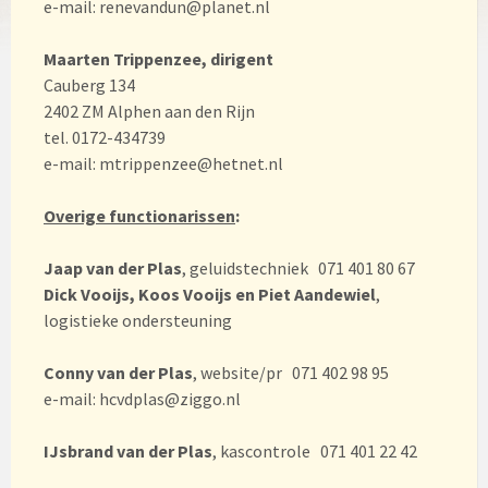
e-mail: renevandun@planet.nl
Maarten Trippenzee, dirigent
Cauberg 134
2402 ZM Alphen aan den Rijn
tel. 0172-434739
e-mail: mtrippenzee@hetnet.nl
Overige functionarissen
:
Jaap van der Plas
, geluidstechniek 071 401 80 67
Dick Vooijs, Koos Vooijs en Piet Aandewiel
,
logistieke ondersteuning
Conny van der Plas
, website/pr 071 402 98 95
e-mail: hcvdplas@ziggo.nl
IJsbrand van der Plas
, kascontrole 071 401 22 42