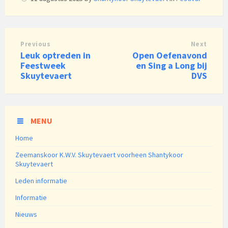
Previous
Next
Leuk optreden in
Open Oefenavond
Feestweek
en Sing a Long bij
Skuytevaert
DVS
MENU
Home
Zeemanskoor K.W.V. Skuytevaert voorheen Shantykoor
Skuytevaert
Leden informatie
Informatie
Nieuws