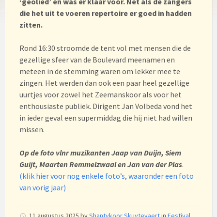
‘geölied’ en was er klaar voor. Net als de zangers
die het uit te voeren repertoire er goed in hadden
zitten.
Rond 16:30 stroomde de tent vol met mensen die de
gezellige sfeer van de Boulevard meenamen en
meteen in de stemming waren om lekker mee te
zingen. Het werden dan ook een paar heel gezellige
uurtjes voor zowel het Zeemanskoor als voor het
enthousiaste publiek. Dirigent Jan Volbeda vond het
in ieder geval een supermiddag die hij niet had willen
missen.
Op de foto vlnr muzikanten Jaap van Duijn, Siem
Guijt, Maarten Remmelzwaal en Jan van der Plas
.
(klik hier voor nog enkele foto’s, waaronder een foto
van vorig jaar)
11 augustus 2025
by
Shantykoor Skuytevaert
in
Festival