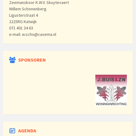
Zeemanskoor K.W.V. Skuytevaert
Willem Schonenberg
Ligusterstraat 4
2225RG Katwijk
071 401 34 63
e-mail: w.scho@casema.nl
SPONSOREN
AGENDA