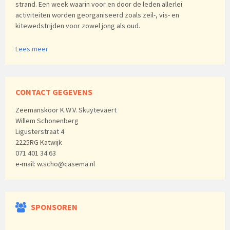
strand. Een week waarin voor en door de leden allerlei
activiteiten worden georganiseerd zoals zeil-, vis- en
kitewedstrijden voor zowel jong als oud.
Lees meer
CONTACT GEGEVENS
Zeemanskoor K.W.V. Skuytevaert
Willem Schonenberg
Ligusterstraat 4
2225RG Katwijk
071 401 34 63
e-mail: w.scho@casema.nl
SPONSOREN