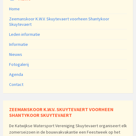
Home
Zeemanskoor K.W.V. Skuytevaert voorheen Shantykoor
Skuytevaert
Leden informatie
Informatie
Nieuws
Fotogalerij
Agenda
Contact
ZEEMANSKOOR K.W.V. SKUYTEVAERT VOORHEEN
SHANTYKOOR SKUYTEVAERT
De Katwijkse Watersport Vereniging Skuytevaert organiseert elk
zomerseizoen in de bouwvakvakantie een Feestweek op het