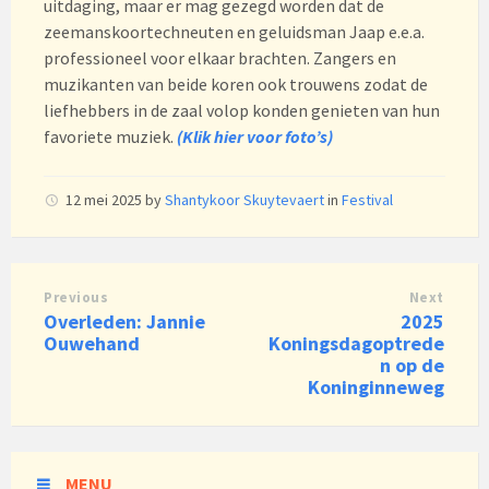
uitdaging, maar er mag gezegd worden dat de
zeemanskoortechneuten en geluidsman Jaap e.e.a.
professioneel voor elkaar brachten. Zangers en
muzikanten van beide koren ook trouwens zodat de
liefhebbers in de zaal volop konden genieten van hun
favoriete muziek.
(Klik
hier voor foto’s)
12 mei 2025
by
Shantykoor Skuytevaert
in
Festival
Previous
Next
Overleden: Jannie
2025
Ouwehand
Koningsdagoptrede
n op de
Koninginneweg
MENU