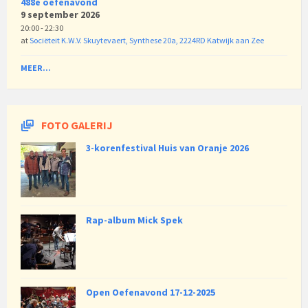
488e oefenavond
9 september 2026
20:00 - 22:30
at
Sociëteit K.W.V. Skuytevaert, Synthese 20a, 2224RD Katwijk aan Zee
MEER...
FOTO GALERIJ
3-korenfestival Huis van Oranje 2026
Rap-album Mick Spek
Open Oefenavond 17-12-2025