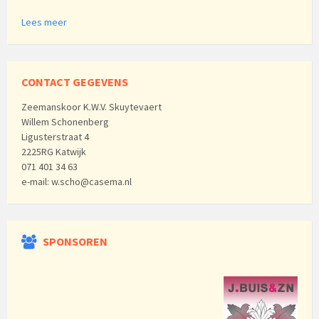
Lees meer
CONTACT GEGEVENS
Zeemanskoor K.W.V. Skuytevaert
Willem Schonenberg
Ligusterstraat 4
2225RG Katwijk
071 401 34 63
e-mail: w.scho@casema.nl
SPONSOREN