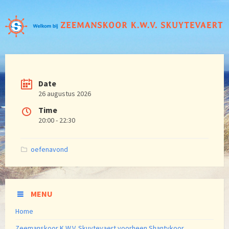
Date
26 augustus 2026
Time
20:00 - 22:30
Categories:
oefenavond
MENU
Home
Zeemanskoor K.W.V. Skuytevaert voorheen Shantykoor