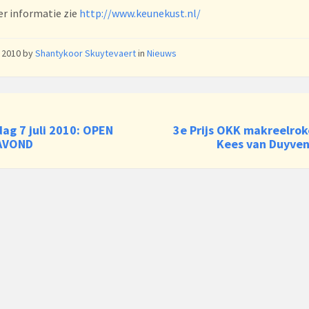
r informatie zie
http://www.keunekust.nl/
i 2010
by
Shantykoor Skuytevaert
in
Nieuws
ag 7 juli 2010: OPEN
3e Prijs OKK makreelrok
AVOND
Kees van Duyve