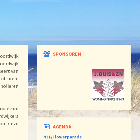
SPONSOREN
Noordwijk
seert van
ulturele
cholieren
Boulevard
dwijkers
aan onze
AGENDA
NZF/Flowerparade