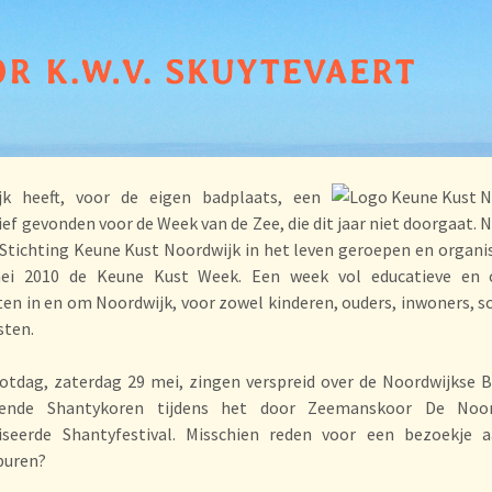
jk heeft, voor de eigen badplaats, een
ief gevonden voor de Week van de Zee, die dit jaar niet doorgaat. 
 Stichting Keune Kust Noordwijk in het leven geroepen en organi
ei 2010 de Keune Kust Week. Een week vol educatieve en c
iten in en om Noordwijk, voor zowel kinderen, ouders, inwoners, s
sten.
otdag, zaterdag 29 mei, zingen verspreid over de Noordwijkse 
llende Shantykoren tijdens het door Zeemanskoor De Noor
iseerde Shantyfestival. Misschien reden voor een bezoekje 
buren?