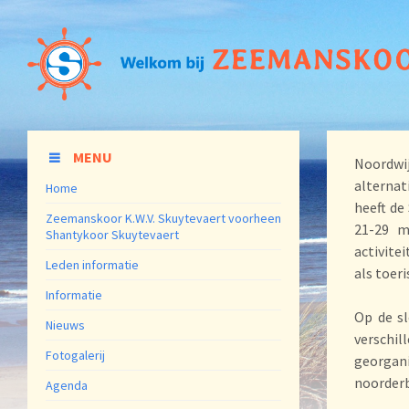
MENU
Noordwi
alternat
Home
heeft de
Zeemanskoor K.W.V. Skuytevaert voorheen
21-29 m
Shantykoor Skuytevaert
activite
Leden informatie
als toeri
Informatie
Op de sl
Nieuws
verschi
Fotogalerij
georgan
noorder
Agenda