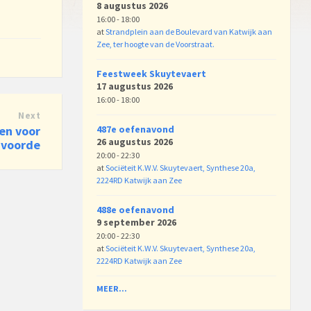
8 augustus 2026
16:00 - 18:00
at
Strandplein aan de Boulevard van Katwijk aan
Zee, ter hoogte van de Voorstraat.
Feestweek Skuytevaert
17 augustus 2026
16:00 - 18:00
Next
en voor
487e oefenavond
26 augustus 2026
nvoorde
20:00 - 22:30
at
Sociëteit K.W.V. Skuytevaert, Synthese 20a,
2224RD Katwijk aan Zee
488e oefenavond
9 september 2026
20:00 - 22:30
at
Sociëteit K.W.V. Skuytevaert, Synthese 20a,
2224RD Katwijk aan Zee
MEER...