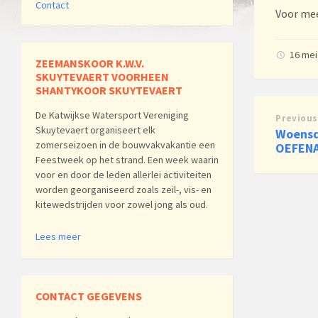
Contact
Voor mee
16 me
ZEEMANSKOOR K.W.V.
SKUYTEVAERT VOORHEEN
SHANTYKOOR SKUYTEVAERT
De Katwijkse Watersport Vereniging
Previous
Skuytevaert organiseert elk
Woensd
zomerseizoen in de bouwvakvakantie een
OEFEN
Feestweek op het strand. Een week waarin
voor en door de leden allerlei activiteiten
worden georganiseerd zoals zeil-, vis- en
kitewedstrijden voor zowel jong als oud.
Lees meer
CONTACT GEGEVENS