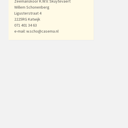
Zeemanskoor K.W.V. Skuytevaert
Willem Schonenberg
Ligusterstraat 4
2225RG Katwijk
071 401 34 63
e-mail: w.scho@casema.nl