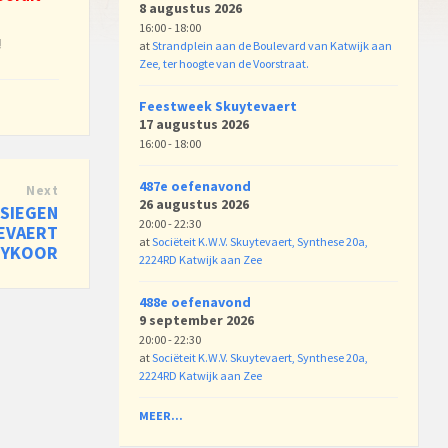
8 augustus 2026
16:00 - 18:00
!
at
Strandplein aan de Boulevard van Katwijk aan
Zee, ter hoogte van de Voorstraat.
Feestweek Skuytevaert
17 augustus 2026
16:00 - 18:00
487e oefenavond
Next
26 augustus 2026
SIEGEN
20:00 - 22:30
TEVAERT
at
Sociëteit K.W.V. Skuytevaert, Synthese 20a,
TYKOOR
2224RD Katwijk aan Zee
488e oefenavond
9 september 2026
20:00 - 22:30
at
Sociëteit K.W.V. Skuytevaert, Synthese 20a,
2224RD Katwijk aan Zee
MEER...