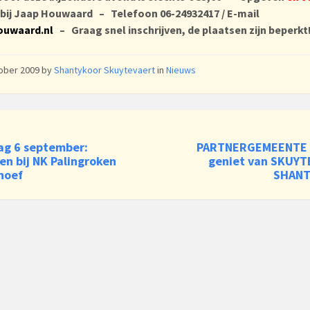
bij Jaap Houwaard – Telefoon 06-24932417 / E-mail
ouwaard.nl
– Graag snel inschrijven, de plaatsen zijn beperkt
tober 2009
by
Shantykoor Skuytevaert
in
Nieuws
ag 6 september:
PARTNERGEMEENTE 
n bij NK Palingroken
geniet van SKUY
hoef
SHAN