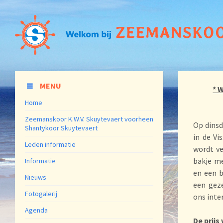
MENU
* 
Home
Zeemanskoor K.W.V. Skuytevaert voorheen
Op dinsd
Shantykoor Skuytevaert
in de Vi
Leden informatie
wordt ve
bakje me
Informatie
en een b
Nieuws
een geze
Fotogalerij
ons inter
Agenda
De prijs