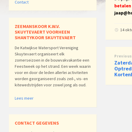
Contact
betalen
jaap@h
ZEEMANSKOOR K.W.V.
14 ok
SKUYTEVAERT VOORHEEN
SHANTYKOOR SKUYTEVAERT
De Katwijkse Watersport Vereniging
Skuytevaert organiseert elk
Previous
zomerseizoen in de bouwvakvakantie een
Zaterd
Feestweek op het strand. Een week waarin
Optrede
voor en door de leden allerlei activiteiten
Korten
worden georganiseerd zoals zeil-, vis- en
kitewedstrijden voor zowel jong als oud.
Lees meer
CONTACT GEGEVENS