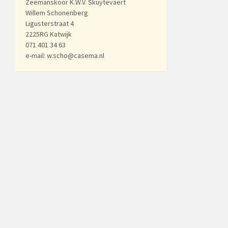
Zeemanskoor K.W.V. Skuytevaert
Willem Schonenberg
Ligusterstraat 4
2225RG Katwijk
071 401 34 63
e-mail: w.scho@casema.nl