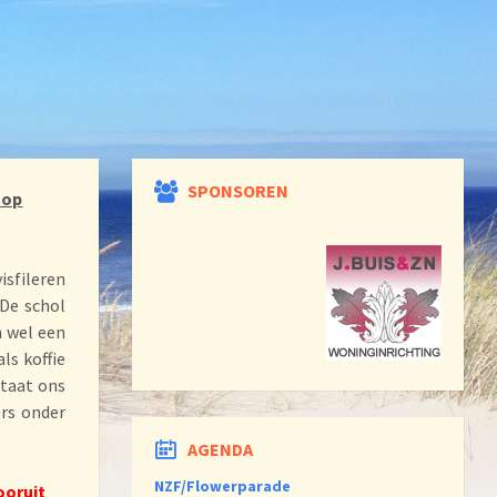
SPONSOREN
hop
isfileren
 De schol
m wel een
ls koffie
staat ons
ers onder
AGENDA
NZF/Flowerparade
ooruit