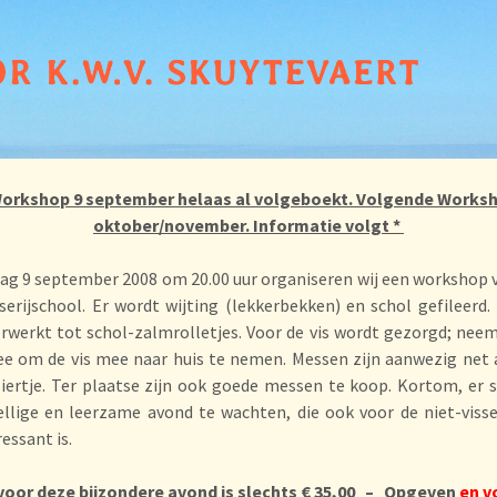
Workshop 9 september helaas al volgeboekt. Volgende Works
oktober/november. Informatie volgt *
ag 9 september 2008 om 20.00 uur organiseren wij een workshop v
sserijschool. Er wordt wijting (lekkerbekken) en schol gefileerd.
rwerkt tot schol-zalmrolletjes. Voor de vis wordt gezorgd; nee
e om de vis mee naar huis te nemen. Messen zijn aanwezig net a
iertje. Ter plaatse zijn ook goede messen te koop. Kortom, er 
llige en leerzame avond te wachten, die ook voor de niet-viss
essant is.
 voor deze bijzondere avond is slechts € 35,00 – Opgeven
en v