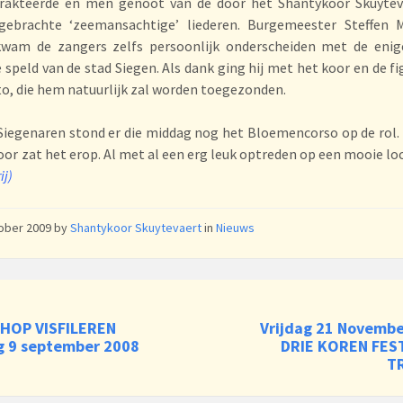
rakteerde en men genoot van de door het Shantykoor Skuytev
gebrachte ‘zeemansachtige’ liederen. Burgemeester Steffen 
kwam de zangers zelfs persoonlijk onderscheiden met de enige
e speld van de stad Siegen. Als dank ging hij met het koor en de f
to, die hem natuurlijk zal worden toegezonden.
Siegenaren stond er die middag nog het Bloemencorso op de rol.
or zat het erop. Al met al een erg leuk optreden op een mooie lo
ij)
tober 2009
by
Shantykoor Skuytevaert
in
Nieuws
HOP VISFILEREN
Vrijdag 21 Novembe
g 9 september 2008
DRIE KOREN FEST
T