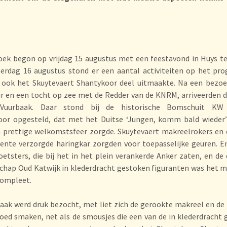
ek begon op vrijdag 15 augustus met een feestavond in Huys te
terdag 16 augustus stond er een aantal activiteiten op het pr
 ook het Skuytevaert Shantykoor deel uitmaakte. Na een bezoe
r en een tocht op zee met de Redder van de KNRM, arriveerden 
 Vuurbaak. Daar stond bij de historische Bomschuit KW
oor opgesteld, dat met het Duitse ‘Jungen, komm bald wieder
 prettige welkomstsfeer zorgde. Skuytevaert makreelrokers en
ente verzorgde haringkar zorgden voor toepasselijke geuren. E
etsters, die bij het in het plein verankerde Anker zaten, en de
hap Oud Katwijk in klederdracht gestoken figuranten was het 
compleet.
aak werd druk bezocht, met liet zich de gerookte makreel en de
oed smaken, net als de smousjes die een van de in klederdracht