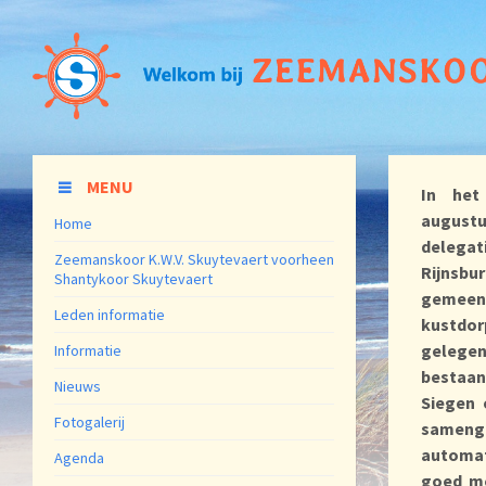
MENU
In het
august
Home
delegat
Zeemanskoor K.W.V. Skuytevaert voorheen
Rijnsb
Shantykoor Skuytevaert
geme
Leden informatie
kustd
gelegen
Informatie
bestaan
Nieuws
Siegen 
Fotogalerij
sameng
automat
Agenda
goed mo