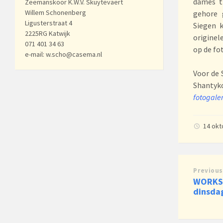
dames t
Zeemanskoor K.W.V. Skuytevaert
Willem Schonenberg
gehore 
Ligusterstraat 4
Siegen 
2225RG Katwijk
originel
071 401 34 63
op de fo
e-mail: w.scho@casema.nl
Voor de 
Shantyko
fotogaler
14 ok
Previous
WORKS
dinsda