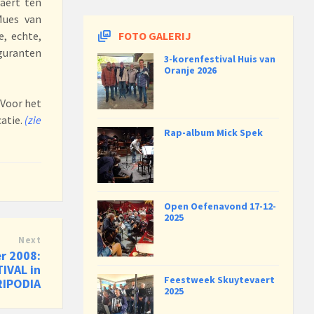
aert ten
Mues van
, echte,
FOTO GALERIJ
iguranten
3-korenfestival Huis van
Oranje 2026
 Voor het
catie.
(zie
Rap-album Mick Spek
Open Oefenavond 17-12-
2025
Next
r 2008:
IVAL in
Feestweek Skuytevaert
RIPODIA
2025