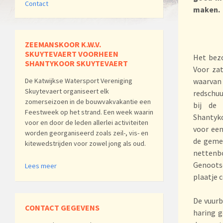
Contact
maken.
ZEEMANSKOOR K.W.V.
SKUYTEVAERT VOORHEEN
Het bezo
SHANTYKOOR SKUYTEVAERT
Voor za
De Katwijkse Watersport Vereniging
waarvan
Skuytevaert organiseert elk
redschuu
zomerseizoen in de bouwvakvakantie een
bij de
Feestweek op het strand. Een week waarin
Shantyk
voor en door de leden allerlei activiteiten
voor een
worden georganiseerd zoals zeil-, vis- en
de geme
kitewedstrijden voor zowel jong als oud.
nettenbo
Genootsc
Lees meer
plaatje 
De vuurb
CONTACT GEGEVENS
haring g