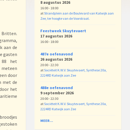
8 augustus 2026
16:00 - 18:00
at
Strandplein aan de Boulevard van Katwijk aan
Zee, ter hoogte van de Voorstraat.
Feestweek Skuytevaert
 Britten.
17 augustus 2026
ogramma,
16:00 - 18:00
k aan de
de gasten
487e oefenavond
26 augustus 2026
 88 het
20:00 - 22:30
’ meteen
at
Sociëteit K.W.V. Skuytevaert, Synthese 20a,
 een door
2224RD Katwijk aan Zee
n met de
488e oefenavond
 door het
9 september 2026
maritieme
20:00 - 22:30
at
Sociëteit K.W.V. Skuytevaert, Synthese 20a,
2224RD Katwijk aan Zee
 broodjes
MEER...
 gestoken