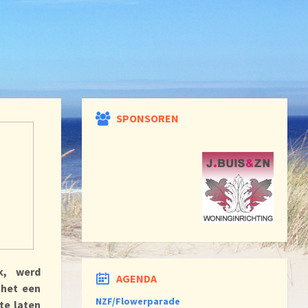
SPONSOREN
k, werd
AGENDA
 het een
NZF/Flowerparade
te laten