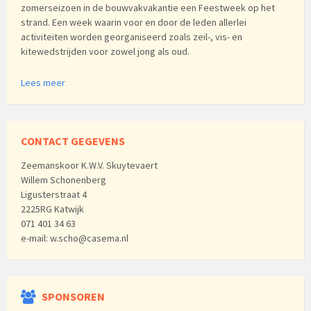
zomerseizoen in de bouwvakvakantie een Feestweek op het
strand. Een week waarin voor en door de leden allerlei
activiteiten worden georganiseerd zoals zeil-, vis- en
kitewedstrijden voor zowel jong als oud.
Lees meer
CONTACT GEGEVENS
Zeemanskoor K.W.V. Skuytevaert
Willem Schonenberg
Ligusterstraat 4
2225RG Katwijk
071 401 34 63
e-mail: w.scho@casema.nl
SPONSOREN