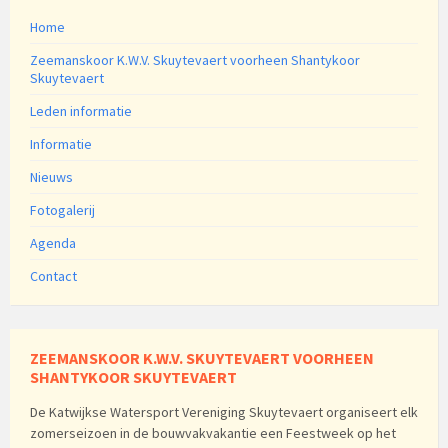
Home
Zeemanskoor K.W.V. Skuytevaert voorheen Shantykoor
Skuytevaert
Leden informatie
Informatie
Nieuws
Fotogalerij
Agenda
Contact
ZEEMANSKOOR K.W.V. SKUYTEVAERT VOORHEEN
SHANTYKOOR SKUYTEVAERT
De Katwijkse Watersport Vereniging Skuytevaert organiseert elk
zomerseizoen in de bouwvakvakantie een Feestweek op het