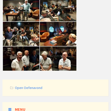
Categories:
Open Oefenavond
MENU