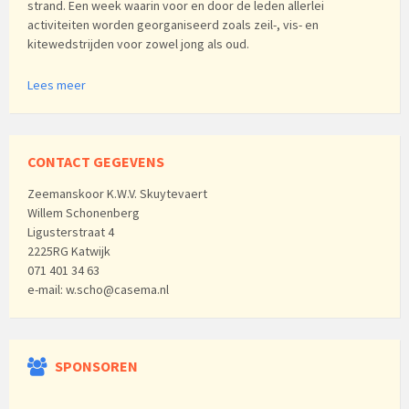
strand. Een week waarin voor en door de leden allerlei
activiteiten worden georganiseerd zoals zeil-, vis- en
kitewedstrijden voor zowel jong als oud.
Lees meer
CONTACT GEGEVENS
Zeemanskoor K.W.V. Skuytevaert
Willem Schonenberg
Ligusterstraat 4
2225RG Katwijk
071 401 34 63
e-mail: w.scho@casema.nl
SPONSOREN