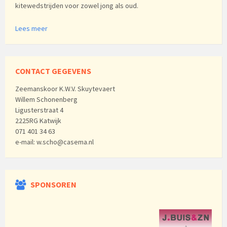
kitewedstrijden voor zowel jong als oud.
Lees meer
CONTACT GEGEVENS
Zeemanskoor K.W.V. Skuytevaert
Willem Schonenberg
Ligusterstraat 4
2225RG Katwijk
071 401 34 63
e-mail: w.scho@casema.nl
SPONSOREN