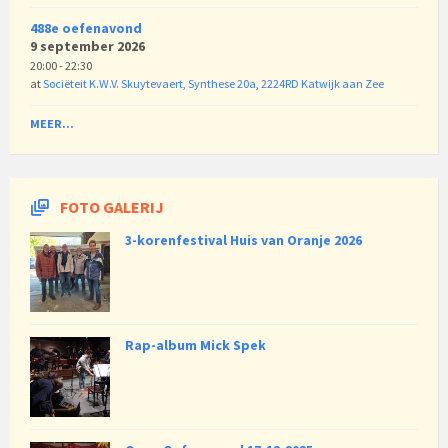
488e oefenavond
9 september 2026
20:00 - 22:30
at
Sociëteit K.W.V. Skuytevaert, Synthese 20a, 2224RD Katwijk aan Zee
MEER...
FOTO GALERIJ
3-korenfestival Huis van Oranje 2026
Rap-album Mick Spek