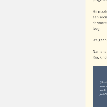
Hij maak
een soci
de voorst
leeg.
We gaan 
Namens d
Ria, kin