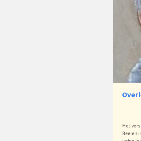
Overl
Met vers
Beelen i
jarige le