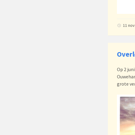
11 no
Over
Op 2 jun
Ouwehand
grote ver