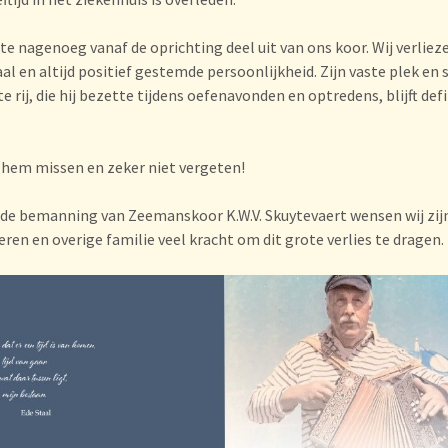
te nagenoeg vanaf de oprichting deel uit van ons koor. Wij verliez
aal en altijd positief gestemde persoonlijkheid. Zijn vaste plek en 
e rij, die hij bezette tijdens oefenavonden en optredens, blijft defi
hem missen en zeker niet vergeten!
e bemanning van Zeemanskoor K.W.V. Skuytevaert wensen wij zij
deren en overige familie veel kracht om dit grote verlies te dragen.