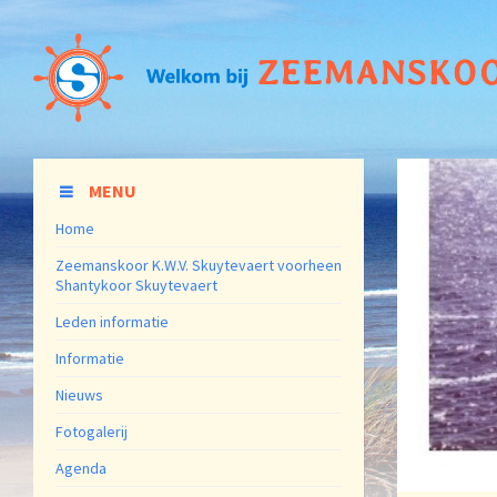
MENU
Home
Zeemanskoor K.W.V. Skuytevaert voorheen
Shantykoor Skuytevaert
Leden informatie
Informatie
Nieuws
Fotogalerij
Agenda