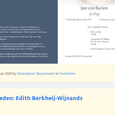
uari 2025
by
Shantykoor Skuytevaert
in
Overleden
eden: Edith Berkheij-Wijnands