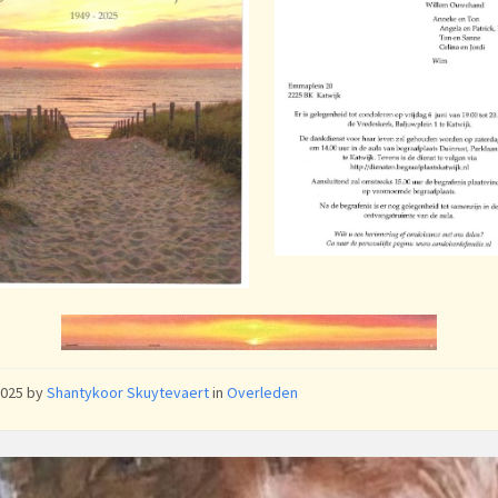
 2025
by
Shantykoor Skuytevaert
in
Overleden