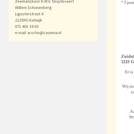
Zeemanskoor K.W.V. Skuytevaert
Willem Schonenberg
Ligusterstraat 4
2225RG Katwijk
071 401 34 63
e-mail: w.scho@casema.nl