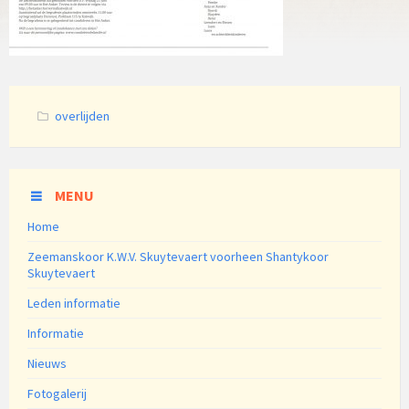
Categories:
overlijden
MENU
Home
Zeemanskoor K.W.V. Skuytevaert voorheen Shantykoor
Skuytevaert
Leden informatie
Informatie
Nieuws
Fotogalerij