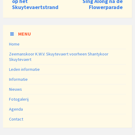
op het
Sing Along na de
Skuytevaertstrand
Flowerparade
MENU
Home
Zeemanskoor K.W.V. Skuytevaert voorheen Shantykoor
Skuytevaert
Leden informatie
Informatie
Nieuws
Fotogalerij
Agenda
Contact