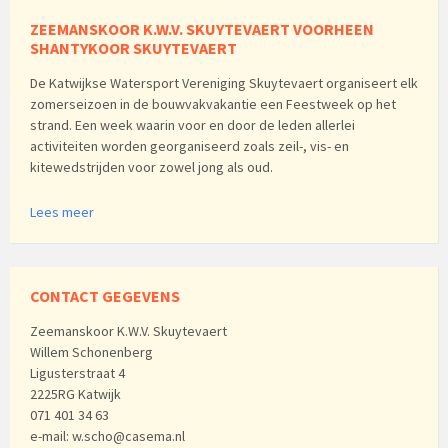
ZEEMANSKOOR K.W.V. SKUYTEVAERT VOORHEEN
SHANTYKOOR SKUYTEVAERT
De Katwijkse Watersport Vereniging Skuytevaert organiseert elk
zomerseizoen in de bouwvakvakantie een Feestweek op het
strand. Een week waarin voor en door de leden allerlei
activiteiten worden georganiseerd zoals zeil-, vis- en
kitewedstrijden voor zowel jong als oud.
Lees meer
CONTACT GEGEVENS
Zeemanskoor K.W.V. Skuytevaert
Willem Schonenberg
Ligusterstraat 4
2225RG Katwijk
071 401 34 63
e-mail: w.scho@casema.nl