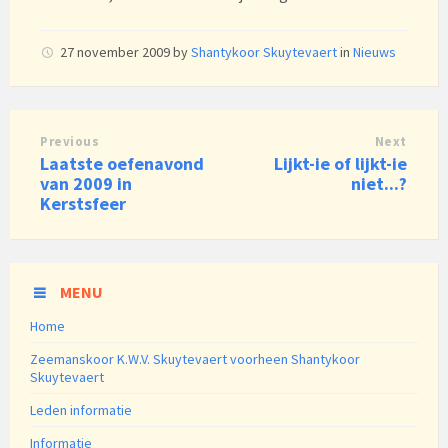
27 november 2009
by
Shantykoor Skuytevaert
in
Nieuws
Previous
Next
Laatste oefenavond
Lijkt-ie of lijkt-ie
van 2009 in
niet...?
Kerstsfeer
MENU
Home
Zeemanskoor K.W.V. Skuytevaert voorheen Shantykoor
Skuytevaert
Leden informatie
Informatie