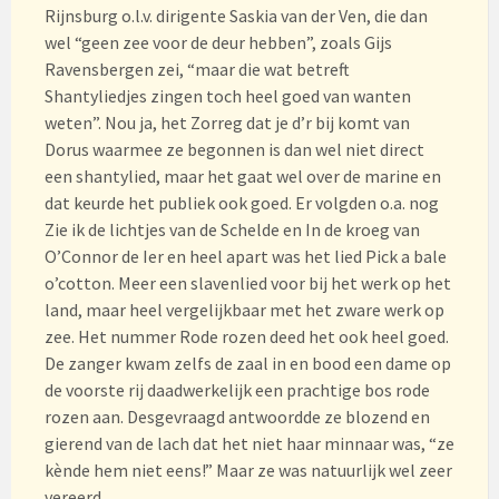
Rijnsburg o.l.v. dirigente Saskia van der Ven, die dan
wel “geen zee voor de deur hebben”, zoals Gijs
Ravensbergen zei, “maar die wat betreft
Shantyliedjes zingen toch heel goed van wanten
weten”. Nou ja, het Zorreg dat je d’r bij komt van
Dorus waarmee ze begonnen is dan wel niet direct
een shantylied, maar het gaat wel over de marine en
dat keurde het publiek ook goed. Er volgden o.a. nog
Zie ik de lichtjes van de Schelde en In de kroeg van
O’Connor de Ier en heel apart was het lied Pick a bale
o’cotton. Meer een slavenlied voor bij het werk op het
land, maar heel vergelijkbaar met het zware werk op
zee. Het nummer Rode rozen deed het ook heel goed.
De zanger kwam zelfs de zaal in en bood een dame op
de voorste rij daadwerkelijk een prachtige bos rode
rozen aan. Desgevraagd antwoordde ze blozend en
gierend van de lach dat het niet haar minnaar was, “ze
kènde hem niet eens!” Maar ze was natuurlijk wel zeer
vereerd.