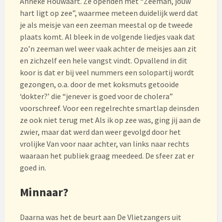
Anneke Houwaart. Ze openden met “Zeeman, jouw
hart ligt op zee”, waarmee meteen duidelijk werd dat
je als meisje van een zeeman meestal op de tweede
plaats komt. Al bleek in de volgende liedjes vaak dat
zo’n zeeman wel weer vaak achter de meisjes aan zit
en zichzelf een hele vangst vindt. Opvallend in dit
koor is dat er bij veel nummers een solopartij wordt
gezongen, o.a. door de met koksmuts getooide
‘dokter?’ die “jenever is goed voor de cholera”
voorschreef. Voor een regelrechte smartlap deinsden
ze ook niet terug met Als ik op zee was, ging jij aan de
zwier, maar dat werd dan weer gevolgd door het
vrolijke Van voor naar achter, van links naar rechts
waaraan het publiek graag meedeed. De sfeer zat er
goed in.
Minnaar?
Daarna was het de beurt aan De Vlietzangers uit