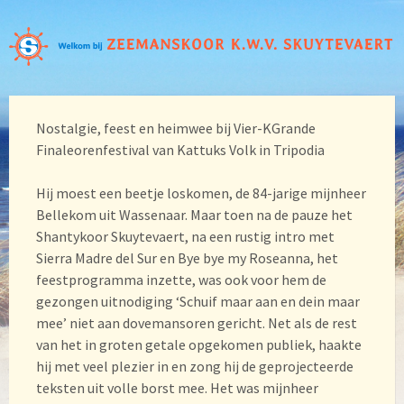
Nostalgie, feest en heimwee bij Vier-KGrande
Finaleorenfestival van Kattuks Volk in Tripodia
Hij moest een beetje loskomen, de 84-jarige mijnheer
Bellekom uit Wassenaar. Maar toen na de pauze het
Shantykoor Skuytevaert, na een rustig intro met
Sierra Madre del Sur en Bye bye my Roseanna, het
feestprogramma inzette, was ook voor hem de
gezongen uitnodiging ‘Schuif maar aan en dein maar
mee’ niet aan dovemansoren gericht. Net als de rest
van het in groten getale opgekomen publiek, haakte
hij met veel plezier in en zong hij de geprojecteerde
teksten uit volle borst mee. Het was mijnheer