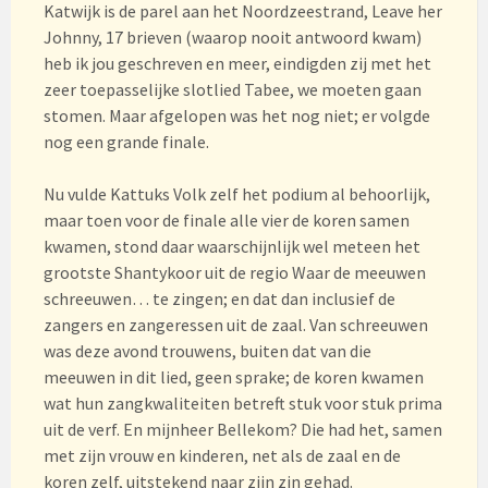
Katwijk is de parel aan het Noordzeestrand, Leave her
Johnny, 17 brieven (waarop nooit antwoord kwam)
heb ik jou geschreven en meer, eindigden zij met het
zeer toepasselijke slotlied Tabee, we moeten gaan
stomen. Maar afgelopen was het nog niet; er volgde
nog een grande finale.
Nu vulde Kattuks Volk zelf het podium al behoorlijk,
maar toen voor de finale alle vier de koren samen
kwamen, stond daar waarschijnlijk wel meteen het
grootste Shantykoor uit de regio Waar de meeuwen
schreeuwen… te zingen; en dat dan inclusief de
zangers en zangeressen uit de zaal. Van schreeuwen
was deze avond trouwens, buiten dat van die
meeuwen in dit lied, geen sprake; de koren kwamen
wat hun zangkwaliteiten betreft stuk voor stuk prima
uit de verf. En mijnheer Bellekom? Die had het, samen
met zijn vrouw en kinderen, net als de zaal en de
koren zelf, uitstekend naar zijn zin gehad.