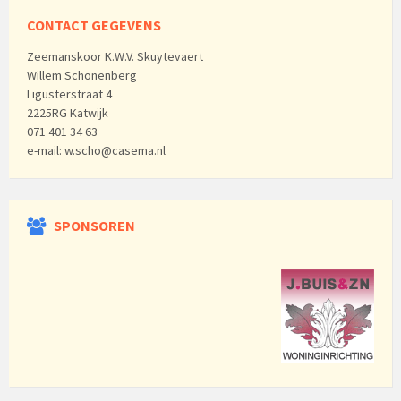
CONTACT GEGEVENS
Zeemanskoor K.W.V. Skuytevaert
Willem Schonenberg
Ligusterstraat 4
2225RG Katwijk
071 401 34 63
e-mail: w.scho@casema.nl
SPONSOREN