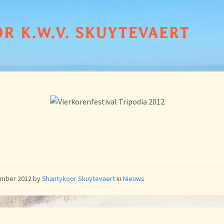
ember 2012
by
Shantykoor Skuytevaert
in
Nieuws