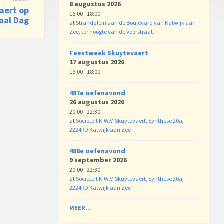
8 augustus 2026
aert op
16:00 - 18:00
aal Dag
at
Strandplein aan de Boulevard van Katwijk aan
Zee, ter hoogte van de Voorstraat.
Feestweek Skuytevaert
17 augustus 2026
16:00 - 18:00
487e oefenavond
26 augustus 2026
20:00 - 22:30
at
Sociëteit K.W.V. Skuytevaert, Synthese 20a,
2224RD Katwijk aan Zee
488e oefenavond
9 september 2026
20:00 - 22:30
at
Sociëteit K.W.V. Skuytevaert, Synthese 20a,
2224RD Katwijk aan Zee
MEER...