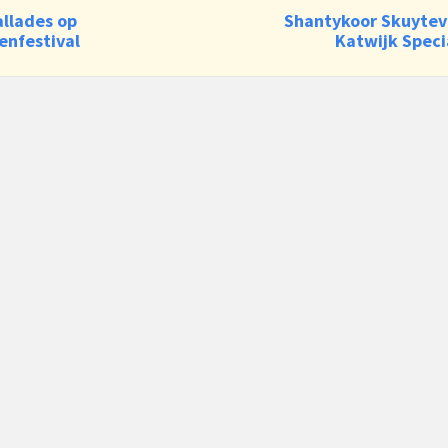
allades op
Shantykoor Skuytev
enfestival
Katwijk Speci