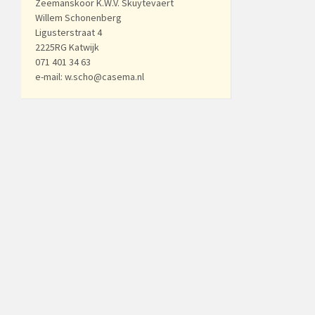
Zeemanskoor K.W.V. Skuytevaert
Willem Schonenberg
Ligusterstraat 4
2225RG Katwijk
071 401 34 63
e-mail: w.scho@casema.nl