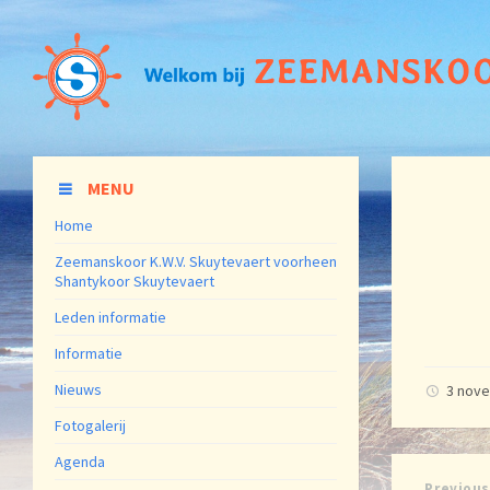
MENU
Home
Zeemanskoor K.W.V. Skuytevaert voorheen
Shantykoor Skuytevaert
Leden informatie
Informatie
Nieuws
3 nov
Fotogalerij
Agenda
Previous