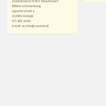
Zeemanskoor K.W.V. Skuytevaert
Willem Schonenberg
Ligusterstraat 4
2225RG Katwijk
071 401 34 63
e-mail: w.scho@casema.nl