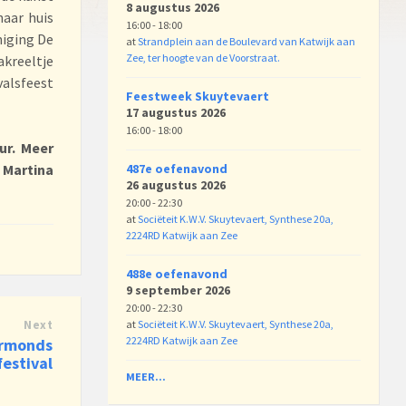
8 augustus 2026
aar huis
16:00 - 18:00
niging De
at
Strandplein aan de Boulevard van Katwijk aan
Zee, ter hoogte van de Voorstraat.
kreeltje
valsfeest
Feestweek Skuytevaert
17 augustus 2026
16:00 - 18:00
ur. Meer
 Martina
487e oefenavond
26 augustus 2026
20:00 - 22:30
at
Sociëteit K.W.V. Skuytevaert, Synthese 20a,
2224RD Katwijk aan Zee
488e oefenavond
9 september 2026
20:00 - 22:30
Next
at
Sociëteit K.W.V. Skuytevaert, Synthese 20a,
2224RD Katwijk aan Zee
armonds
estival
MEER...