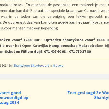
 makreelroken. En mochten de passanten een makreeltje mee n
emen dan kan dat. Er staat een speciale kraam van Carnavalsvere
, waarin de leden van die vereniging een lekker gerookt ma
. De opbrengst daarvan komt ten goede aan het jaarlijkse carna
dia voor mensen met een beperking.
roken vanaf 12.00 uur – Optreden shantykoor vanaf 15.00 u
tie over het Open Katwijks Kampioenschap Makreelroken bij
n-Schut en Willem Guijt: 071 407 60 68 – 071 750 37 80
il 2014
by
Shantykoor Skuytevaert
in
Nieuws
vaert goed
Zeer geslaagd 3e W
enwoordigd op
Shantyf
sdag 2014