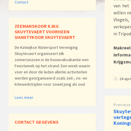
Contact
van het
willen n
Vlegels
ZEEMANSKOOR K.W.V.
verkopen
SKUYTEVAERT VOORHEEN
in Tripo
SHANTYKOOR SKUYTEVAERT
De Katwijkse Watersport Vereniging
Makreel
Skuytevaert organiseert elk
informa
zomerseizoen in de bouwvakvakantie een
Krijgsma
Feestweek op het strand. Een week waarin
voor en door de leden allerlei activiteiten
worden georganiseerd zoals zeil-, vis- en
24 apr
kitewedstrijden voor zowel jong als oud.
Lees meer
Previous
Skuyte
verteg
CONTACT GEGEVENS
Koning