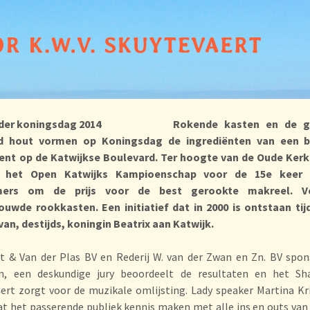
Rokende kasten en de g
d hout vormen op Koningsdag de ingrediënten van een b
nt op de Katwijkse Boulevard. Ter hoogte van de Oude Kerk 
 het Open Katwijks Kampioenschap voor de 15e keer 
mers om de prijs voor de best gerookte makreel. Ve
ouwde rookkasten. Een initiatief dat in 2000 is ontstaan tij
an, destijds, koningin Beatrix aan Katwijk.
et & Van der Plas BV en Rederij W. van der Zwan en Zn. BV spo
n, een deskundige jury beoordeelt de resultaten en het Sh
ert zorgt voor de muzikale omlijsting. Lady speaker Martina K
at het passerende publiek kennis maken met alle ins en outs van