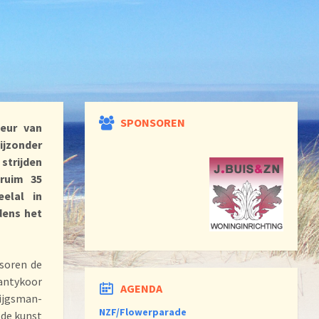
SPONSOREN
eur van
ijzonder
strijden
ruim 35
elal in
dens het
nsoren de
antykoor
AGENDA
rijgsman-
NZF/Flowerparade
 de kunst