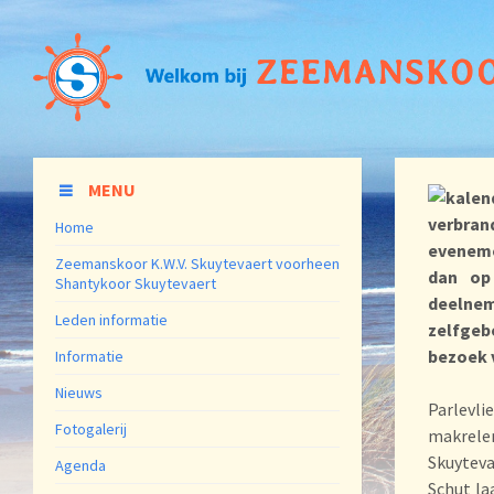
MENU
verbran
Home
eveneme
Zeemanskoor K.W.V. Skuytevaert voorheen
dan op
Shantykoor Skuytevaert
deelne
Leden informatie
zelfgeb
bezoek v
Informatie
Nieuws
Parlevli
Fotogalerij
makrele
Skuyteva
Agenda
Schut la