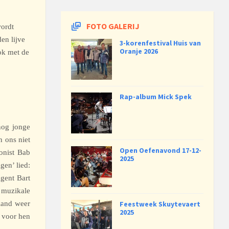
FOTO GALERIJ
wordt
en lijve
3-korenfestival Huis van
Oranje 2026
ok met de
Rap-album Mick Spek
nog jonge
n ons niet
Open Oefenavond 17-12-
onist Bab
2025
gen’ lied:
igent Bart
n muzikale
sland weer
Feestweek Skuytevaert
2025
r voor hen