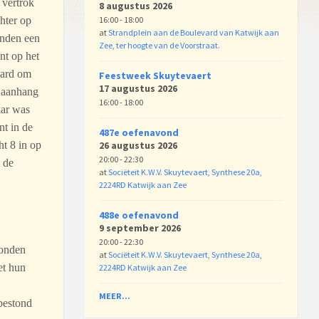
 vertrok
8 augustus 2026
chter op
16:00 - 18:00
at
Strandplein aan de Boulevard van Katwijk aan
onden een
Zee, ter hoogte van de Voorstraat.
ent op het
vard om
Feestweek Skuytevaert
17 augustus 2026
 aanhang
16:00 - 18:00
kar was
nt in de
487e oefenavond
t 8 in op
26 augustus 2026
20:00 - 22:30
t de
at
Sociëteit K.W.V. Skuytevaert, Synthese 20a,
2224RD Katwijk aan Zee
488e oefenavond
9 september 2026
20:00 - 22:30
bonden
at
Sociëteit K.W.V. Skuytevaert, Synthese 20a,
et hun
2224RD Katwijk aan Zee
MEER...
 bestond