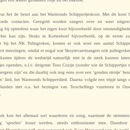
ngen een lekker gebakken visje uit het bakhok.
as het de beurt aan het Warmonds Schippertjeskoor. Met dit koor b
oede contacten. Geregeld worden zangers over en weer uitgewi
ng bij optredens waar het eigen koor bijvoorbeeld door omstandighed
erkte kan zijn. Straks in Kortenhoef bijvoorbeeld, op de eerste za
r bij het NK Palingroken, komen er ook weer een aantal Schippe
rt meezingen, omdat er nogal wat Skuytevaertzangers ook palingroker
kasten tijdens de wedstrijd natuurlijk niet in de steek kunnen late
jes openden, o.l.v. dirigente Toos Cozijn (zonder wie de Schippertjes 
ergens zijn’ en die daarbij ook nog eens over een ‘gouden strotje’ bes
n’ lied, het Warmonds Schipperslied. Daarna volgde een tripje langs 
landen met o.a. het bezingen van Terschellings vuurtoren in O
.
iek kon het allemaal wel waarderen en zong, naarmate de stemmen
ig ‘spoelen’ losser werden, steeds enthousiaster mee. Daardoor