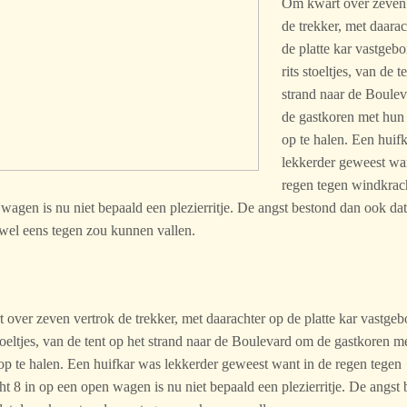
Om kwart over zeven
de trekker, met daara
de platte kar vastgeb
rits stoeltjes, van de t
strand naar de Boule
de gastkoren met hun
op te halen. Een huif
lekkerder geweest wa
regen tegen windkrach
wagen is nu niet bepaald een plezierritje. De angst bestond dan ook da
wel eens tegen zou kunnen vallen.
over zeven vertrok de trekker, met daarachter op de platte kar vastge
stoeltjes, van de tent op het strand naar de Boulevard om de gastkoren m
p te halen. Een huifkar was lekkerder geweest want in de regen tegen
t 8 in op een open wagen is nu niet bepaald een plezierritje. De angst