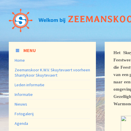
MENU
Het Sku
Home
Feestwee
die Feest
Zeemanskoor K.W.V. Skuytevaert voorheen
van een p
Shantykoor Skuytevaert
naar een
Leden informatie
omgevin
Informatie
Gezelli
Nieuws
Warmon
Fotogalerij
Agenda