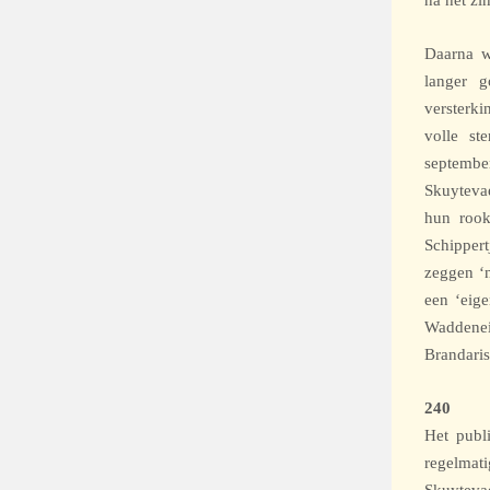
na het zi
Daarna w
langer g
versterki
volle st
septembe
Skuytevae
hun rook
Schippert
zeggen ‘n
een ‘eige
Waddenei
Brandaris
240
Het publ
regelmat