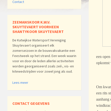
Contact
ZEEMANSKOOR K.W.V.
SKUYTEVAERT VOORHEEN
SHANTYKOOR SKUYTEVAERT
De Katwijkse Watersport Vereniging
Skuytevaert organiseert elk
zomerseizoen in de bouwvakvakantie een
Feestweek op het strand. Een week waarin
een open 
voor en door de leden allerlei activiteiten
opkomst 
worden georganiseerd zoals zeil-, vis- en
kitewedstrijden voor zowel jong als oud.
Lees meer
Om kwart 
een rits 
aanhang o
CONTACT GEGEVENS
windkrach