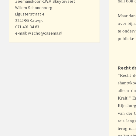
dan ook 
Zeemanskoor K.W.V. Skuytevaert
Willem Schonenberg
Ligusterstraat 4
Maar dan
2225RG Katwijk
over bijn
071 401 34 63
te onderv
e-mail: w.scho@casema.nl
publieke 
Recht d
“Recht d
shantykoo
alleen ó
Kralt!” E
Rijnsburg
van der O
reis lang
terug naa