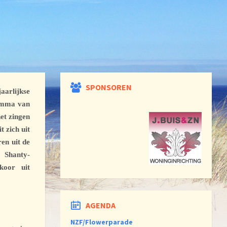
SPONSOREN
arlijkse
ramma van
het zingen
t zich uit
en uit de
 Shanty-
koor uit
AGENDA
NZF/Flowerparade