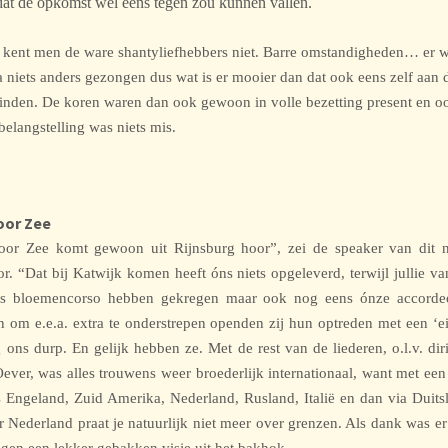
dat de opkomst wel eens tegen zou kunnen vallen.
 kent men de ware shantyliefhebbers niet. Barre omstandigheden… er 
a niets anders gezongen dus wat is er mooier dan dat ook eens zelf aan d
inden. De koren waren dan ook gewoon in volle bezetting present en o
belangstelling was niets mis.
oor Zee
oor Zee komt gewoon uit Rijnsburg hoor”, zei de speaker van dit 
r. “Dat bij Katwijk komen heeft óns niets opgeleverd, terwijl jullie va
ns bloemencorso hebben gekregen maar ook nog eens ónze accorde
n om e.e.a. extra te onderstrepen openden zij hun optreden met een ‘ei
 ons durp. En gelijk hebben ze. Met de rest van de liederen, o.l.v. dir
ever, was alles trouwens weer broederlijk internationaal, want met ee
s Engeland, Zuid Amerika, Nederland, Rusland, Italië en dan via Duit
r Nederland praat je natuurlijk niet meer over grenzen. Als dank was e