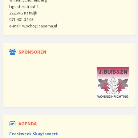
Willem Schonenberg
Ligusterstraat 4
2225RG Katwijk
071 401 34 63
e-mail: w.scho@casema.nl
SPONSOREN
AGENDA
Feestweek Skuytevaert