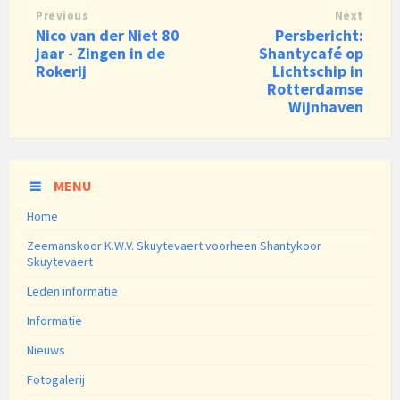
Previous
Next
Nico van der Niet 80
Persbericht:
jaar - Zingen in de
Shantycafé op
Rokerij
Lichtschip in
Rotterdamse
Wijnhaven
MENU
Home
Zeemanskoor K.W.V. Skuytevaert voorheen Shantykoor
Skuytevaert
Leden informatie
Informatie
Nieuws
Fotogalerij