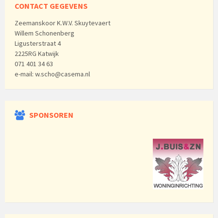
CONTACT GEGEVENS
Zeemanskoor K.W.V. Skuytevaert
Willem Schonenberg
Ligusterstraat 4
2225RG Katwijk
071 401 34 63
e-mail: w.scho@casema.nl
SPONSOREN