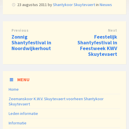
23 augustus 2011
by
Shantykoor Skuytevaert
in
Nieuws
Previous
Next
Zonnig
Feestelijk
Shantyfestival in
Shantyfestival in
Noordwijkerhout
Feestweek KWV
Skuytevaert
MENU
Home
Zeemanskoor K.W.V. Skuytevaert voorheen Shantykoor
Skuytevaert
Leden informatie
Informatie