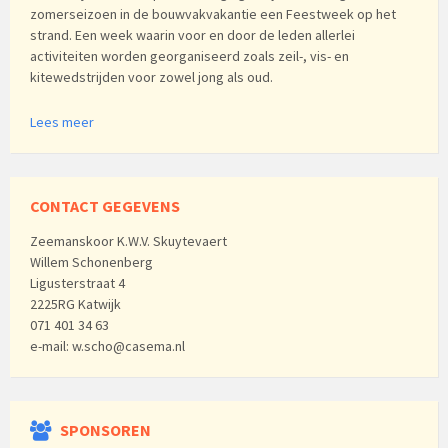
zomerseizoen in de bouwvakvakantie een Feestweek op het
strand. Een week waarin voor en door de leden allerlei
activiteiten worden georganiseerd zoals zeil-, vis- en
kitewedstrijden voor zowel jong als oud.
Lees meer
CONTACT GEGEVENS
Zeemanskoor K.W.V. Skuytevaert
Willem Schonenberg
Ligusterstraat 4
2225RG Katwijk
071 401 34 63
e-mail: w.scho@casema.nl
SPONSOREN