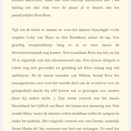
Sailing om dan vlak voor de pauze af te sluiten met het
paradijselijke Bora Bora.
Tijd om de kelen te smeren en voor het daartoe benodigde vocht
zorgden Coby van Duyn en Atie Kromhout achter de tap. Een
gezellig receptiesfeertje hing er al en toen moest de
felicitatietoespraak nog komen. Voor zwaaibaas Kees zou het, nu hij
70 is, eigenlijk ook zijn afzwaaiavond zijn. Een nieuwe dirigent is
echter nog niet gevonden en gelukkig wil Kees zolang nog wel
aanblijven. Na de mooie woorden van Willem, betrad Kees het
zwaaigestoelte weer voor het tweede deel van de avond en voor de
gelegenheid mocht hij zélf kiezen wat er gezongen zou worden
(doet hij anders nóóit…). Zijn eerste verzoek was het mooie
Droomland, het lijflied van Harry die helaas niet aanwezig was. Ook
zonder Harry waren de emoties echter merkbaar onder de zangers én
onder het publiek. Het volgende verzoek was van Greetje, namelijk
Sierra Madre del Sur, eveneens een lied van verlangen. Zo werd het