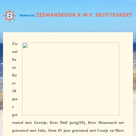
Zw
aai
ba
as
Ke
es
50
jaa
r
get
rouwd met Greetje, Kees Duif jarig(59), Kees Houwaard net
getrouwd met Joke, Siem 45 jaar getrouwd met Cootje en Mart