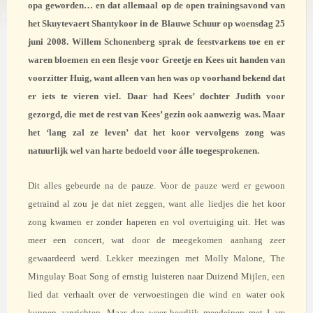
opa geworden… en dat allemaal op de open trainingsavond van
het Skuytevaert Shantykoor in de Blauwe Schuur op woensdag 25
juni 2008. Willem Schonenberg sprak de feestvarkens toe en er
waren bloemen en een flesje voor Greetje en Kees uit handen van
voorzitter Huig, want alleen van hen was op voorhand bekend dat
er iets te vieren viel. Daar had Kees’ dochter Judith voor
gezorgd, die met de rest van Kees’ gezin ook aanwezig was. Maar
het ‘lang zal ze leven’ dat het koor vervolgens zong was
natuurlijk wel van harte bedoeld voor álle toegesprokenen.
Dit alles gebeurde na de pauze. Voor de pauze werd er gewoon
getraind al zou je dat niet zeggen, want alle liedjes die het koor
zong kwamen er zonder haperen en vol overtuiging uit. Het was
meer een concert, wat door de meegekomen aanhang zeer
gewaardeerd werd. Lekker meezingen met Molly Malone, The
Mingulay Boat Song of ernstig luisteren naar Duizend Mijlen, een
lied dat verhaalt over de verwoestingen die wind en water ook
kunnen aanrichten. Maar dan weer heerlijk meedeinen met I am