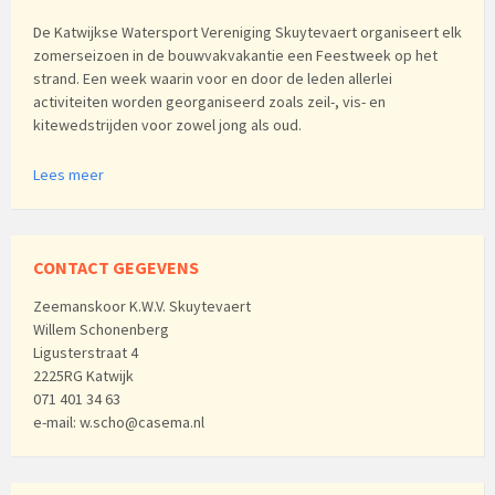
De Katwijkse Watersport Vereniging Skuytevaert organiseert elk
zomerseizoen in de bouwvakvakantie een Feestweek op het
strand. Een week waarin voor en door de leden allerlei
activiteiten worden georganiseerd zoals zeil-, vis- en
kitewedstrijden voor zowel jong als oud.
Lees meer
CONTACT GEGEVENS
Zeemanskoor K.W.V. Skuytevaert
Willem Schonenberg
Ligusterstraat 4
2225RG Katwijk
071 401 34 63
e-mail: w.scho@casema.nl