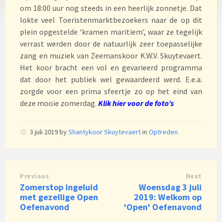
om 18:00 uur nog steeds in een heerlijk zonnetje. Dat
lokte veel Toeristenmarktbezoekers naar de op dit
plein opgestelde ‘kramen maritiem’, waar ze tegelijk
verrast werden door de natuurlijk zeer toepasselijke
zang en muziek van Zeemanskoor K.W.V. Skuytevaert.
Het koor bracht een vol en gevarieerd programma
dat door het publiek wel gewaardeerd werd. E.e.a.
zorgde voor een prima sfeertje zo op het eind van
deze mooie zomerdag.
Klik hier voor de foto’s
3 juli 2019
by
Shantykoor Skuytevaert
in
Optreden
Previous
Next
Zomerstop ingeluid
Woensdag 3 juli
met gezellige Open
2019: Welkom op
Oefenavond
'Open' Oefenavond