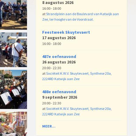
8 augustus 2026
16:00 - 18:00
at
Strandplein aan de Boulevard van Katwijk aan
Zee, ter hoogte van de Voorstraat.
Feestweek Skuytevaert
17 augustus 2026
16:00 - 18:00
487e oefenavond
26 augustus 2026
20:00 - 22:30
at
Sociëteit K.W.V. Skuytevaert, Synthese 20a,
2224RD Katwijk aan Zee
488e oefenavond
9 september 2026
20:00 - 22:30
at
Sociëteit K.W.V. Skuytevaert, Synthese 20a,
2224RD Katwijk aan Zee
MEER...