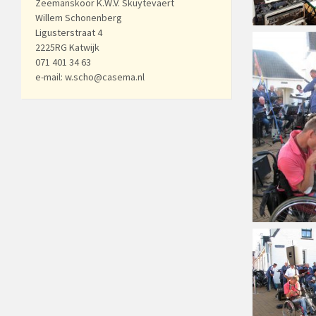
Zeemanskoor K.W.V. Skuytevaert
Willem Schonenberg
Ligusterstraat 4
2225RG Katwijk
071 401 34 63
e-mail: w.scho@casema.nl