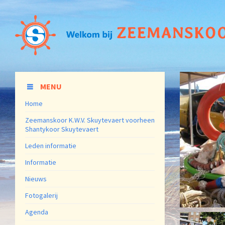
MENU
Home
Zeemanskoor K.W.V. Skuytevaert voorheen
Shantykoor Skuytevaert
Leden informatie
Informatie
Nieuws
Fotogalerij
Agenda