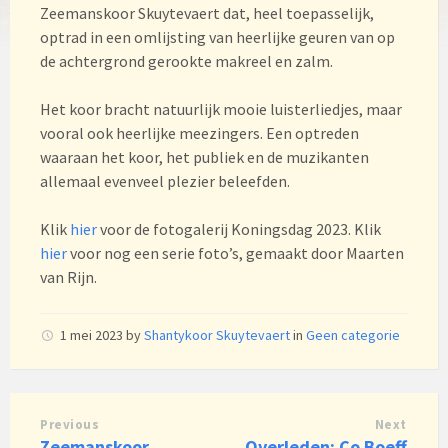
Zeemanskoor Skuytevaert dat, heel toepasselijk,
optrad in een omlijsting van heerlijke geuren van op
de achtergrond gerookte makreel en zalm.
Het koor bracht natuurlijk mooie luisterliedjes, maar
vooral ook heerlijke meezingers. Een optreden
waaraan het koor, het publiek en de muzikanten
allemaal evenveel plezier beleefden.
Klik
hier
voor de fotogalerij Koningsdag 2023. Klik
hier
voor nog een serie foto’s, gemaakt door Maarten
van Rijn.
1 mei 2023
by
Shantykoor Skuytevaert
in
Geen categorie
Previous
Next
Zeemanskoor
Overleden: Co Boeff