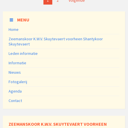
1
2
Volgende
MENU
Home
Zeemanskoor K.W.V. Skuytevaert voorheen Shantykoor
Skuytevaert
Leden informatie
Informatie
Nieuws
Fotogalerij
Agenda
Contact
ZEEMANSKOOR K.W.V. SKUYTEVAERT VOORHEEN