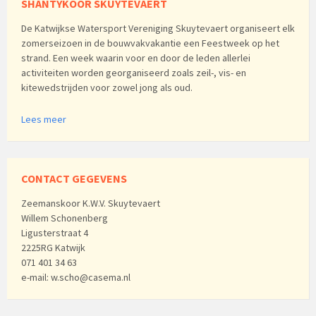
SHANTYKOOR SKUYTEVAERT
De Katwijkse Watersport Vereniging Skuytevaert organiseert elk
zomerseizoen in de bouwvakvakantie een Feestweek op het
strand. Een week waarin voor en door de leden allerlei
activiteiten worden georganiseerd zoals zeil-, vis- en
kitewedstrijden voor zowel jong als oud.
Lees meer
CONTACT GEGEVENS
Zeemanskoor K.W.V. Skuytevaert
Willem Schonenberg
Ligusterstraat 4
2225RG Katwijk
071 401 34 63
e-mail: w.scho@casema.nl