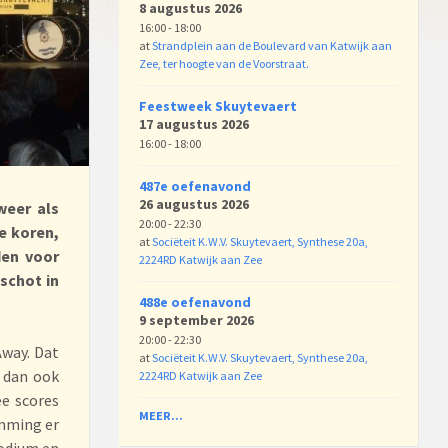
8 augustus 2026
16:00 - 18:00
at
Strandplein aan de Boulevard van Katwijk aan
Zee, ter hoogte van de Voorstraat.
Feestweek Skuytevaert
17 augustus 2026
16:00 - 18:00
487e oefenavond
26 augustus 2026
weer als
20:00 - 22:30
e koren,
at
Sociëteit K.W.V. Skuytevaert, Synthese 20a,
den voor
2224RD Katwijk aan Zee
schot in
488e oefenavond
9 september 2026
20:00 - 22:30
Away. Dat
at
Sociëteit K.W.V. Skuytevaert, Synthese 20a,
 dan ook
2224RD Katwijk aan Zee
ee scores
MEER...
emming er
podium en