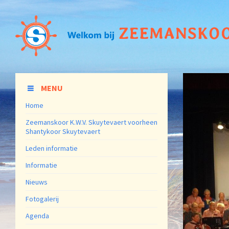
MENU
Home
Zeemanskoor K.W.V. Skuytevaert voorheen
Shantykoor Skuytevaert
Leden informatie
Informatie
Nieuws
Fotogalerij
Agenda