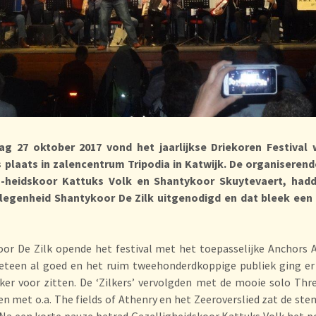
dag 27 oktober 2017 vond het jaarlijkse Driekoren Festival 
 plaats in zalencentrum Tripodia in Katwijk. De organiserend
g-heidskoor Kattuks Volk en Shantykoor Skuytevaert, had
legenheid Shantykoor De Zilk uitgenodigd en dat bleek een 
or De Zilk opende het festival met het toepasselijke Anchors 
eteen al goed en het ruim tweehonderdkoppige publiek ging er
ker voor zitten. De ‘Zilkers’ vervolgden met de mooie solo Thr
en met o.a. The fields of Athenry en het Zeeroverslied zat de st
 Na een korte pauze betrad Gezelligheidskoor Kattuks Volk het 