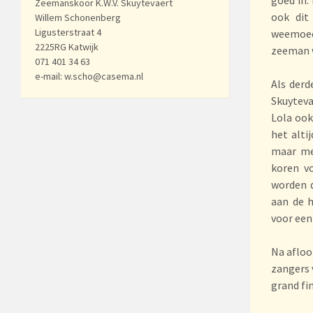
Zeemanskoor K.W.V. Skuytevaert
ook dit
Willem Schonenberg
Ligusterstraat 4
weemoed
2225RG Katwijk
zeeman w
071 401 34 63
e-mail: w.scho@casema.nl
Als derd
Skuyteva
Lola ook
het alti
maar me
koren v
worden d
aan de 
voor een
Na afloo
zangers 
grand fi