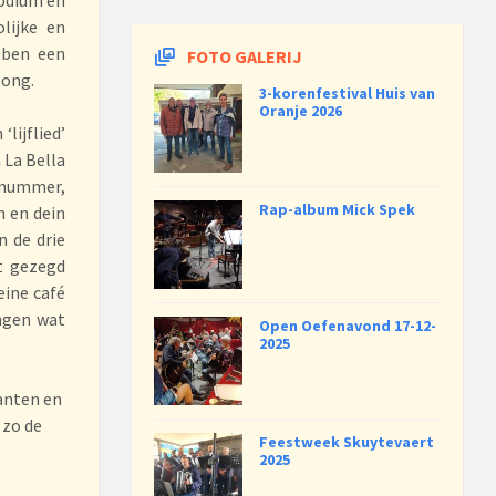
lijke en
 ben een
FOTO GALERIJ
zong.
3-korenfestival Huis van
Oranje 2026
lijflied’
 La Bella
eknummer,
Rap-album Mick Spek
n en dein
 de drie
t gezegd
eine café
ngen wat
Open Oefenavond 17-12-
2025
kanten en
 zo de
Feestweek Skuytevaert
2025