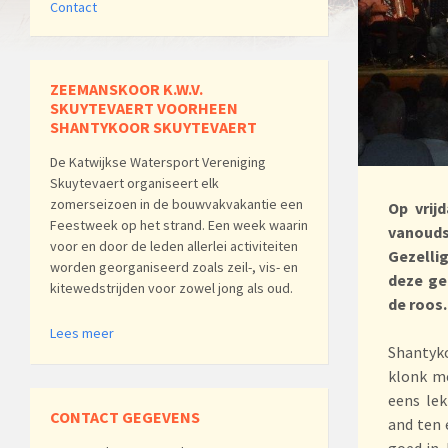
Contact
ZEEMANSKOOR K.W.V.
SKUYTEVAERT VOORHEEN
SHANTYKOOR SKUYTEVAERT
De Katwijkse Watersport Vereniging
Skuytevaert organiseert elk
zomerseizoen in de bouwvakvakantie een
Op vrij
Feestweek op het strand. Een week waarin
vanouds
voor en door de leden allerlei activiteiten
Gezelli
worden georganiseerd zoals zeil-, vis- en
deze ge
kitewedstrijden voor zowel jong als oud.
de roos.
Lees meer
Shantyko
klonk m
eens lek
CONTACT GEGEVENS
and ten 
goed in.