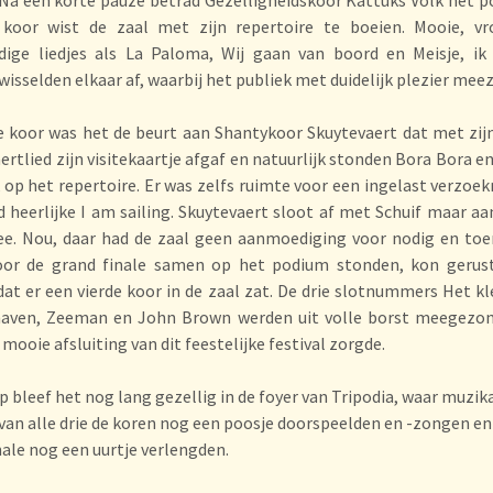
 koor wist de zaal met zijn repertoire te boeien. Mooie, vro
ige liedjes als La Paloma, Wij gaan van boord en Meisje, ik
isselden elkaar af, waarbij het publiek met duidelijk plezier mee
e koor was het de beurt aan Shantykoor Skuytevaert dat met zijn ‘
ertlied zijn visitekaartje afgaf en natuurlijk stonden Bora Bora en
 op het repertoire. Er was zelfs ruimte voor een ingelast verzo
jd heerlijke I am sailing. Skuytevaert sloot af met Schuif maar aa
e. Nou, daar had de zaal geen aanmoediging voor nodig en toen
oor de grand finale samen op het podium stonden, kon gerus
at er een vierde koor in de zaal zat. De drie slotnummers Het kl
haven, Zeeman en John Brown werden uit volle borst meegezo
 mooie afsluiting van dit feestelijke festival zorgde.
p bleef het nog lang gezellig in de foyer van Tripodia, waar muzi
van alle drie de koren nog een poosje doorspeelden en -zongen en
nale nog een uurtje verlengden.