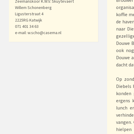
Zeemanskoor K.W.V. Skuytevaert
organis
Willem Schonenberg
Ligusterstraat 4
koffie m
2225RG Katwijk
de haven
071 401 34 63
naar Die
e-mail: w.scho@casema.nl
gezellig
Douwe Bo
ook nog
Douwe aa
dacht da
Op zond
Diebels 
konden 
ergens 
lunch e
verhind
vangen. 
hielpen