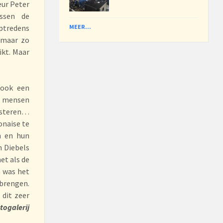
eur Peter
ussen de
ptredens
MEER...
 maar zo
ikt. Maar
 ook een
r mensen
isteren…
onaise te
n en hun
n Diebels
et als de
n was het
sbrengen.
 dit zeer
ogalerij