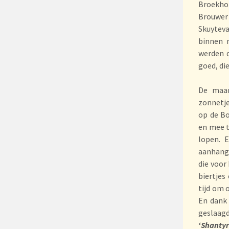
Broekhof
Brouwer
Skuytev
binnen 
werden d
goed, di
De maan
zonnetj
op de B
en mee t
lopen. 
aanhang 
die voor
biertjes
tijd om 
En dank 
geslaag
‘Shantyr