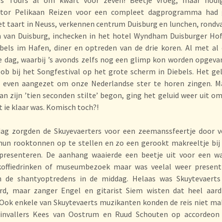
ator Pelikaan Reizen voor een compleet dagprogramma had 
et taart in Neuss, verkennen centrum Duisburg en lunchen, rondv
 van Duisburg, inchecken in het hotel Wyndham Duisburger Hof
bels im Hafen, diner en optreden van de drie koren. Al met al
e dag, waarbij ’s avonds zelfs nog een glimp kon worden opgev
b bij het Songfestival op het grote scherm in Diebels. Het ge
 even aangezet om onze Nederlandse ster te horen zingen. M
n zijn ’tien seconden stilte’ begon, ging het geluid weer uit 
t ie klaar was. Komisch toch?!
ag zorgden de Skuyevaerters voor een zeemanssfeertje door v
hun rooktonnen op te stellen en zo een gerookt makreeltje bij
presenteren. De aanhang waaierde een beetje uit voor een wa
koffiedrinken of museumbezoek maar was veelal weer present
n de shantyoptredens in de middag. Helaas was Skuytevaerts 
erd, maar zanger Engel en gitarist Siem wisten dat heel aard
Ook enkele van Skuytevaerts muzikanten konden de reis niet ma
 invallers Kees van Oostrum en Ruud Schouten op accordeon