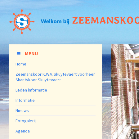
MENU
Home
Zeemanskoor K.W.V. Skuytevaert voorheen
Shantykoor Skuytevaert
Leden informatie
Informatie
Nieuws
Fotogalerij
Agenda