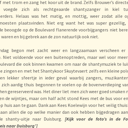
 met trom en zang het koor uit de brand. Zelfs Brouwer’s direct
 voegde zich als rechtgeaarde shantyzanger in kiel t
aerders. Helaas was het matig, en mottig, weer zodat alle o
moesten plaatsvinden. Niet erg want het was super gezellig,
e beoogde op de Boulevard flanerende voorbijgangers niet bere
e waren en bij gebrek aan de zon natuurlijk ook niet.
dag begon met zacht weer en langzaamaan verscheen er
e. Niet voldoende voor een buitenoptreden, maar wel voor mee
oulevard die ook binnen kwamen om naar de shantymuziek te lu
e zingen en met het Shantykoor Skuytevaert zelfs een kleine pol
Een lekker sfeertje in ieder geval waarbij zangers, muzikante
zich aardig thuis begonnen te voelen op de bovenverdieping va
 hen gereserveerd was. Het diner liet men zich weer goed smaken n
 en de wijntjes, maar om half acht stond Kees met de bus voor e
op huis aan te gaan. Dank aan Kees Koelewijn voor het veilig thui
aan allen die op welke manier dan ook hebben bijgedragen aan
de shanty-uitje naar Duisburg.
[Kijk voor de foto’s in de Fot
eis naar Duisburg’]