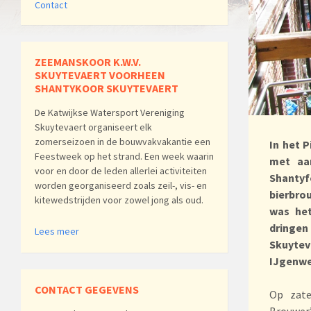
Contact
ZEEMANSKOOR K.W.V.
SKUYTEVAERT VOORHEEN
SHANTYKOOR SKUYTEVAERT
De Katwijkse Watersport Vereniging
Skuytevaert organiseert elk
zomerseizoen in de bouwvakvakantie een
In het 
Feestweek op het strand. Een week waarin
met aa
voor en door de leden allerlei activiteiten
Shantyf
worden georganiseerd zoals zeil-, vis- en
bierbro
kitewedstrijden voor zowel jong als oud.
was het
dringen
Lees meer
Skuytev
IJgenwei
CONTACT GEGEVENS
Op zate
Brouwer