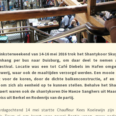
Pinksterweekend van 14-16 mei 2016 trok het Shantykoor Sku
nhang per bus naar Duisburg, om daar deel te nemen 
estival. Locatie was een tot Café Diebels im Hafen om
uwerij, waar ook de maaltijden verzorgd werden. Een mooie ’
 voor de koren, door de dichte balkenconstructie, af en
 om zich als eenheid op te kunnen stellen. Behalve het Sh
aert waren ook de shantykoren Die Maeze Sanghers uit Maas
ss uit Berkel en Rodenrijs van de partij.
rdagochtend 14 mei startte Chauffeur Kees Koelewijn zijn
’s Tours al om kwart voor zeven! Beetje vroeg, maar nod