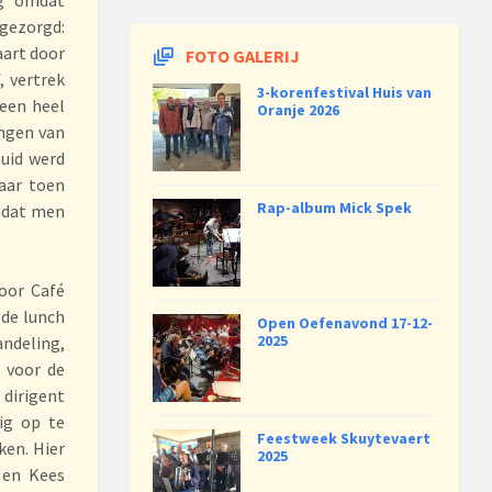
gezorgd:
aart door
FOTO GALERIJ
, vertrek
3-korenfestival Huis van
 een heel
Oranje 2026
angen van
luid werd
aar toen
Rap-album Mick Spek
omdat men
oor Café
 de lunch
Open Oefenavond 17-12-
2025
ndeling,
 voor de
dirigent
ig op te
Feestweek Skuytevaert
ken. Hier
2025
 en Kees