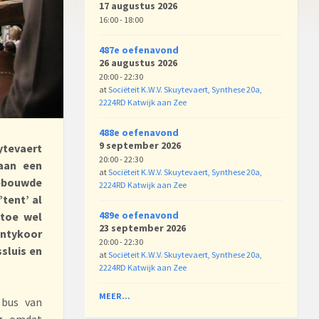
17 augustus 2026
16:00 - 18:00
487e oefenavond
26 augustus 2026
20:00 - 22:30
at
Sociëteit K.W.V. Skuytevaert, Synthese 20a,
2224RD Katwijk aan Zee
488e oefenavond
9 september 2026
ytevaert
20:00 - 22:30
aan een
at
Sociëteit K.W.V. Skuytevaert, Synthese 20a,
gebouwde
2224RD Katwijk aan Zee
tent’ al
489e oefenavond
 toe wel
23 september 2026
antykoor
20:00 - 22:30
sluis en
at
Sociëteit K.W.V. Skuytevaert, Synthese 20a,
2224RD Katwijk aan Zee
MEER...
 bus van
ig omdat