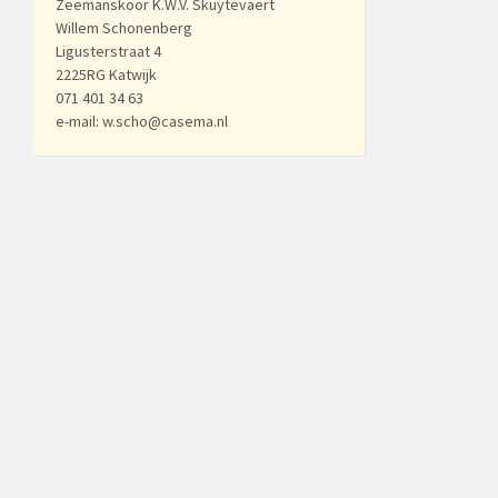
Zeemanskoor K.W.V. Skuytevaert
Willem Schonenberg
Ligusterstraat 4
2225RG Katwijk
071 401 34 63
e-mail: w.scho@casema.nl