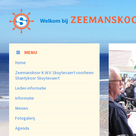
MENU
Home
Zeemanskoor K.W.V. Skuytevaert voorheen
Shantykoor Skuytevaert
Leden informatie
Informatie
Nieuws
Fotogalerij
Agenda