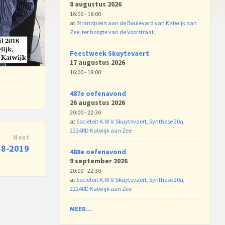
8 augustus 2026
16:00 - 18:00
at
Strandplein aan de Boulevard van Katwijk aan
Zee, ter hoogte van de Voorstraat.
Feestweek Skuytevaert
17 augustus 2026
16:00 - 18:00
487e oefenavond
26 augustus 2026
20:00 - 22:30
at
Sociëteit K.W.V. Skuytevaert, Synthese 20a,
2224RD Katwijk aan Zee
Next
18-2019
488e oefenavond
9 september 2026
20:00 - 22:30
at
Sociëteit K.W.V. Skuytevaert, Synthese 20a,
2224RD Katwijk aan Zee
MEER...