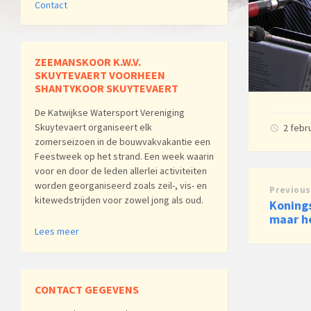
Contact
ZEEMANSKOOR K.W.V.
SKUYTEVAERT VOORHEEN
SHANTYKOOR SKUYTEVAERT
De Katwijkse Watersport Vereniging
Skuytevaert organiseert elk
2 febr
zomerseizoen in de bouwvakvakantie een
Feestweek op het strand. Een week waarin
voor en door de leden allerlei activiteiten
worden georganiseerd zoals zeil-, vis- en
Previous
kitewedstrijden voor zowel jong als oud.
Koning
maar he
Lees meer
CONTACT GEGEVENS