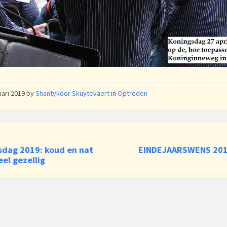
uari 2019
by
Shantykoor Skuytevaert
in
Optreden
sdag 2019: koud en nat
EINDEJAARSWENS 20
el gezellig