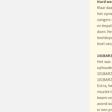
Hard we
Maar daa
het opne
zangers 
en bepal
doen. He
beeldopn
boel van
101BAR
Het was 
ophoude
101BARZ
101BARZ 
Extra, h
muziek 
kwam voo
avond wa
er een p