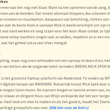
rken
rmee was het nog niet klaar. Want na het opnemen van de zang,
men van de beelden. Dat moest allemaal kloppen, dus schuiven 
en stoelen en muzikanten. Aanpassen van belichting, richten van
en wat de beste hoek is vanwaar Mick in beeld verschijnt om zijn r
t was hard werken en lang staan voor het koor. Maar omdat ze tij
ame volop mochten zingen wat ze wilden, maakten ze er een vrol
, wat het geheel extra veel sfeer meegaf.
Z
pittig, maar nog even volhouden om een oproep te doen d.m.v. he
n van letters die de volgende tekst vormden: BRENG MICK SPEK 
.
is het grootste hiphop-platform van Nederland. Te vinden op N
et digitale kanaal van BNNVARA. Natuurlijk hoopt Mick Spek daar o
te mogen laten horen. De mannen kregen er lamme armen van, m
r elkaar en dirigent Koos van Rhijn verklaarde dat het een ‘oerge
s. Heel leuk om mee te maken en als het goed is, houdt het Zee
rachtige groepsfoto aan over.
(klik hier voor de foto’s)