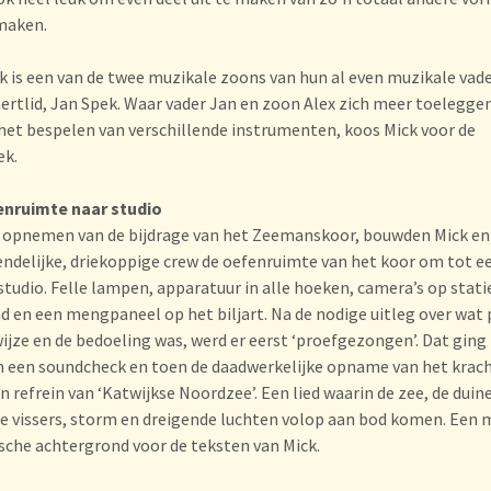
maken.
k is een van de twee muzikale zoons van hun al even muzikale vade
ertlid, Jan Spek. Waar vader Jan en zoon Alex zich meer toelegge
het bespelen van verschillende instrumenten, koos Mick voor de
ek.
enruimte naar studio
 opnemen van de bijdrage van het Zeemanskoor, bouwden Mick en 
endelijke, driekoppige crew de oefenruimte van het koor om tot e
udio. Felle lampen, apparatuur in alle hoeken, camera’s op stati
nd en een mengpaneel op het biljart. Na de nodige uitleg over wat 
ijze en de bedoeling was, werd er eerst ‘proefgezongen’. Dat ging
 een soundcheck en toen de daadwerkelijke opname van het krac
 refrein van ‘Katwijkse Noordzee’. Een lied waarin de zee, de duin
de vissers, storm en dreigende luchten volop aan bod komen. Een
sche achtergrond voor de teksten van Mick.