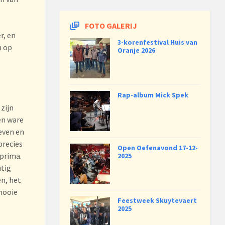
FOTO GALERIJ
r, en
3-korenfestival Huis van
n op
Oranje 2026
Rap-album Mick Spek
zijn
en ware
even en
precies
Open Oefenavond 17-12-
 prima.
2025
htig
en, het
 mooie
Feestweek Skuytevaert
2025