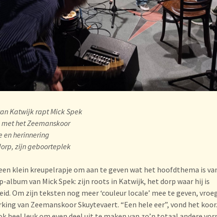
van Katwijk rapt Mick Spek
 met het Zeemanskoor
de en herinnering
dorp, zijn geboorteplek
en klein kreupelrapje om aan te geven wat het hoofdthema is va
p-album van Mick Spek: zijn roots in Katwijk, het dorp waar hij is
id. Om zijn teksten nog meer ‘couleur locale’ mee te geven, vroeg
ing van Zeemanskoor Skuytevaert. “Een hele eer”, vond het koor
ok heel leuk om even deel uit te maken van zo’n totaal andere vo