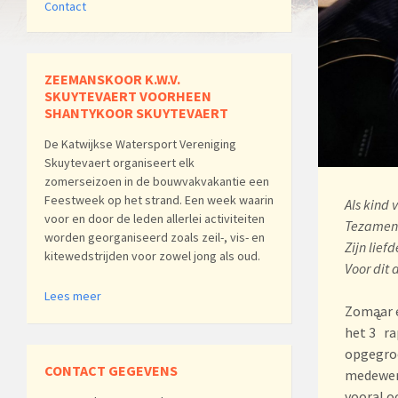
Contact
ZEEMANSKOOR K.W.V.
SKUYTEVAERT VOORHEEN
SHANTYKOOR SKUYTEVAERT
De Katwijkse Watersport Vereniging
Skuytevaert organiseert elk
zomerseizoen in de bouwvakvakantie een
Feestweek op het strand. Een week waarin
Als kind 
voor en door de leden allerlei activiteiten
Tezamen
worden georganiseerd zoals zeil-, vis- en
Zijn lief
kitewedstrijden voor zowel jong als oud.
Voor dit 
Lees meer
Zomaar e
e
het 3
ra
opgegroe
CONTACT GEGEVENS
medewerk
vooral o