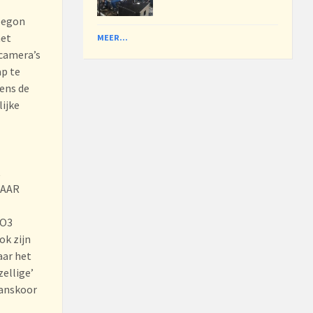
 begon
met
MEER...
 camera’s
ap te
dens de
ijke
t
NAAR
PO3
ok zijn
aar het
zellige’
manskoor