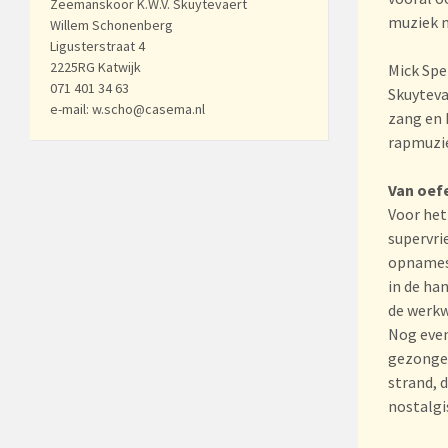
Zeemanskoor K.W.V. Skuytevaert
muziek 
Willem Schonenberg
Ligusterstraat 4
2225RG Katwijk
Mick Spe
071 401 34 63
Skuyteva
e-mail: w.scho@casema.nl
zang en 
rapmuzi
Van oef
Voor het
supervri
opnamest
in de ha
de werkw
Nog even
gezongen
strand, 
nostalgi