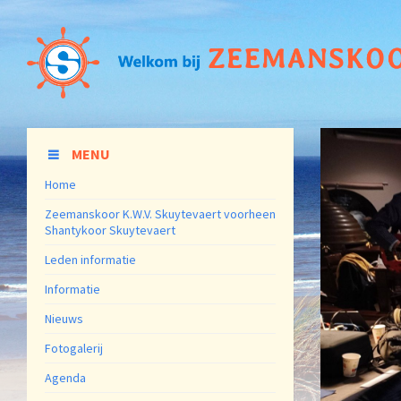
MENU
Home
Zeemanskoor K.W.V. Skuytevaert voorheen
Shantykoor Skuytevaert
Leden informatie
Informatie
Nieuws
Fotogalerij
Agenda