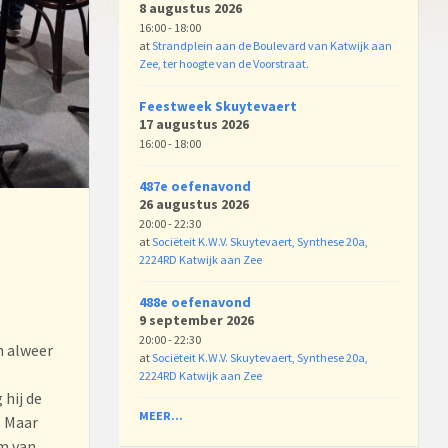
8 augustus 2026
16:00 - 18:00
at
Strandplein aan de Boulevard van Katwijk aan
Zee, ter hoogte van de Voorstraat.
Feestweek Skuytevaert
17 augustus 2026
16:00 - 18:00
487e oefenavond
26 augustus 2026
20:00 - 22:30
at
Sociëteit K.W.V. Skuytevaert, Synthese 20a,
2224RD Katwijk aan Zee
488e oefenavond
9 september 2026
20:00 - 22:30
n alweer
at
Sociëteit K.W.V. Skuytevaert, Synthese 20a,
2224RD Katwijk aan Zee
 hij de
MEER...
. Maar
rm van