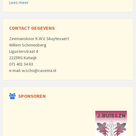
Lees meer
CONTACT GEGEVENS
Zeemanskoor K.W.V. Skuytevaert
Willem Schonenberg
Ligusterstraat 4
2225RG Katwijk
071 401 34 63
e-mail: w.scho@casema.nl
SPONSOREN