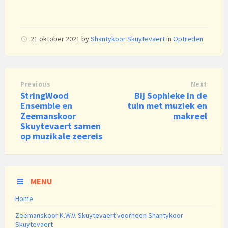
21 oktober 2021
by
Shantykoor Skuytevaert
in
Optreden
Previous
Next
StringWood
Bij Sophieke in de
Ensemble en
tuin met muziek en
Zeemanskoor
makreel
Skuytevaert samen
op muzikale zeereis
MENU
Home
Zeemanskoor K.W.V. Skuytevaert voorheen Shantykoor
Skuytevaert