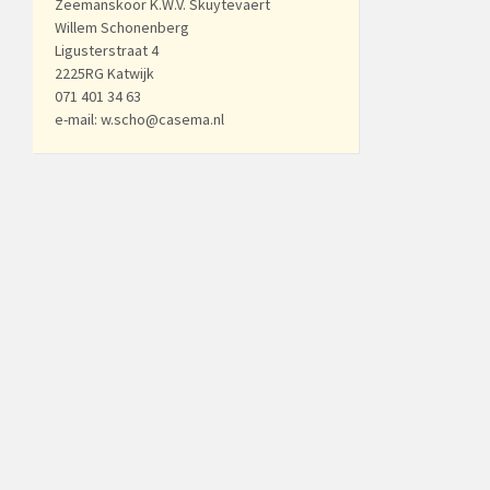
Zeemanskoor K.W.V. Skuytevaert
Willem Schonenberg
Ligusterstraat 4
2225RG Katwijk
071 401 34 63
e-mail: w.scho@casema.nl