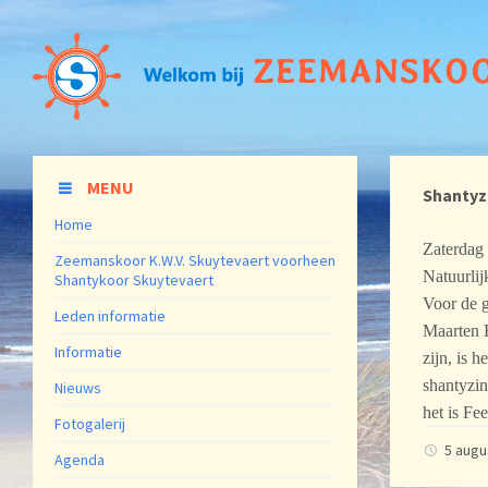
MENU
Shantyz
Home
Zaterdag 
Zeemanskoor K.W.V. Skuytevaert voorheen
Natuurlij
Shantykoor Skuytevaert
Voor de g
Leden informatie
Maarten 
Informatie
zijn, is 
shantyzi
Nieuws
het is Fe
Fotogalerij
5 aug
Agenda