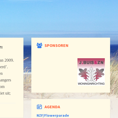
SPONSOREN
?!
van 2009.
erd’.
en
zangers
 om
et uit;
AGENDA
NZF/Flowerparade