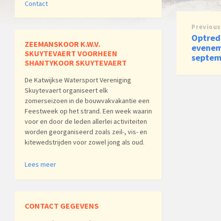
Contact
Previous
Optred
ZEEMANSKOOR K.W.V.
evenem
SKUYTEVAERT VOORHEEN
septem
SHANTYKOOR SKUYTEVAERT
De Katwijkse Watersport Vereniging
Skuytevaert organiseert elk
zomerseizoen in de bouwvakvakantie een
Feestweek op het strand. Een week waarin
voor en door de leden allerlei activiteiten
worden georganiseerd zoals zeil-, vis- en
kitewedstrijden voor zowel jong als oud.
Lees meer
CONTACT GEGEVENS