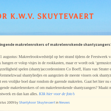
ingende makrelenrokers of makrelenrokende shantyzangers
1 augustus: Makreelrookwedstrijd op het strand tijdens de Feestweek 
k hangen er volop visjes in de rookkasten, maar er wordt ook ‘gemusice
ezelligheid spelen (shanty)accordeonisten Co Boeff, Hans van Strater 
Remmelzwaal shantyliedjes en aangezien de meeste vissers ook shanty
het een vrolijke boel daar rondom de garende makrelen. Gaat het hier nu
ngende makrelenrokers of om makrelenrokende shantyzangers? Maakt ni
estweek en dan kan alles.
Klik hier voor de foto’s
ustus 2009
by
Shantykoor Skuytevaert
in
Nieuws