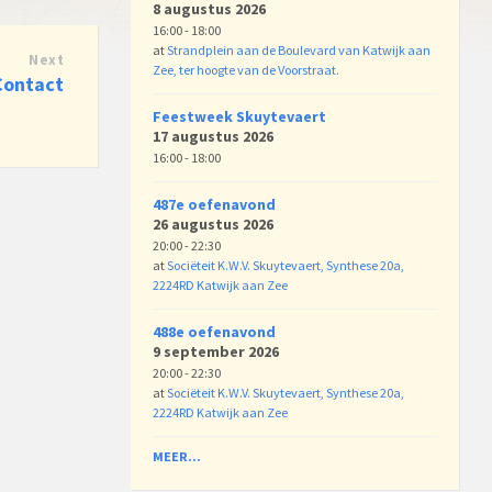
8 augustus 2026
16:00 - 18:00
at
Strandplein aan de Boulevard van Katwijk aan
Next
Zee, ter hoogte van de Voorstraat.
Contact
Feestweek Skuytevaert
17 augustus 2026
16:00 - 18:00
487e oefenavond
26 augustus 2026
20:00 - 22:30
at
Sociëteit K.W.V. Skuytevaert, Synthese 20a,
2224RD Katwijk aan Zee
488e oefenavond
9 september 2026
20:00 - 22:30
at
Sociëteit K.W.V. Skuytevaert, Synthese 20a,
2224RD Katwijk aan Zee
MEER...