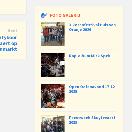
FOTO GALERIJ
3-korenfestival Huis van
Oranje 2026
Next
antykoor
aert op
enmarkt
Rap-album Mick Spek
Open Oefenavond 17-12-
2025
Feestweek Skuytevaert
2025