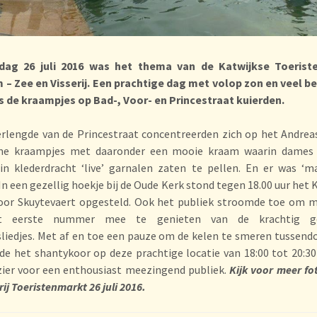
dag 26 juli 2016 was het thema van de Katwijkse Toerist
 – Zee en Visserij. Een prachtige dag met volop zon en veel 
s de kraampjes op Bad-, Voor- en Princestraat kuierden.
erlengde van de Princestraat concentreerden zich op het Andrea
me kraampjes met daaronder een mooie kraam waarin dames
in klederdracht ‘live’ garnalen zaten te pellen. En er was ‘m
In een gezellig hoekje bij de Oude Kerk stond tegen 18.00 uur het 
oor Skuytevaert opgesteld. Ook het publiek stroomde toe om m
t eerste nummer mee te genieten van de krachtig g
iedjes. Met af en toe een pauze om de kelen te smeren tussend
de het shantykoor op deze prachtige locatie van 18:00 tot 20:3
zier voor een enthousiast meezingend publiek.
Kijk voor meer fot
rij Toeristenmarkt 26 juli 2016.