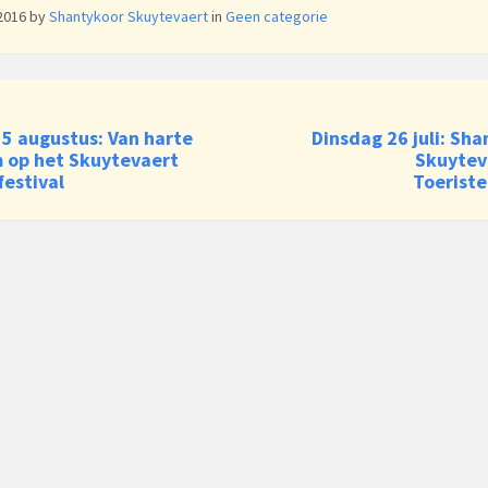
 2016
by
Shantykoor Skuytevaert
in
Geen categorie
 5 augustus: Van harte
Dinsdag 26 juli: Sh
 op het Skuytevaert
Skuytev
estival
Toerist