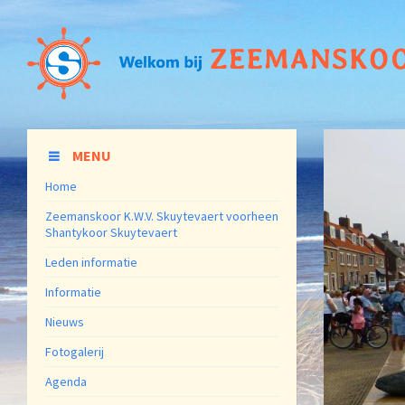
MENU
Home
Zeemanskoor K.W.V. Skuytevaert voorheen
Shantykoor Skuytevaert
Leden informatie
Informatie
Nieuws
Fotogalerij
Agenda