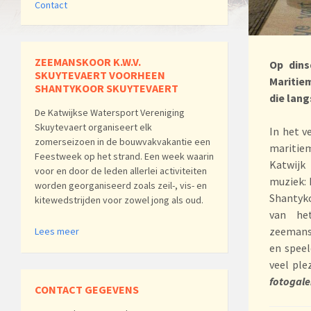
Contact
ZEEMANSKOOR K.W.V.
Op dins
SKUYTEVAERT VOORHEEN
Maritiem
SHANTYKOOR SKUYTEVAERT
die lang
De Katwijkse Watersport Vereniging
Skuytevaert organiseert elk
In het v
zomerseizoen in de bouwvakvakantie een
maritie
Feestweek op het strand. Een week waarin
Katwijk 
voor en door de leden allerlei activiteiten
muziek: 
worden georganiseerd zoals zeil-, vis- en
Shantyk
kitewedstrijden voor zowel jong als oud.
van he
zeemansl
Lees meer
en speel
veel ple
fotogale
CONTACT GEGEVENS