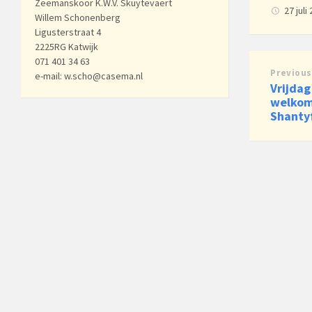
Zeemanskoor K.W.V. Skuytevaert
27 juli
Willem Schonenberg
Ligusterstraat 4
2225RG Katwijk
071 401 34 63
Previous
e-mail: w.scho@casema.nl
Vrijdag
welkom
Shantyf