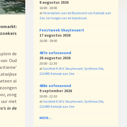
8 augustus 2026
16:00 - 18:00
at
Strandplein aan de Boulevard van Katwijk aan
Zee, ter hoogte van de Voorstraat.
enmarkt:
Feestweek Skuytevaert
bezoekers
17 augustus 2026
16:00 - 18:00
487e oefenavond
splein de
26 augustus 2026
 van Oud
20:00 - 22:30
aritieme’
at
Sociëteit K.W.V. Skuytevaert, Synthese 20a,
Katwijkse
2224RD Katwijk aan Zee
eteen al
488e oefenavond
ezongen
9 september 2026
oor, zong
20:00 - 22:30
0 uur met
at
Sociëteit K.W.V. Skuytevaert, Synthese 20a,
2224RD Katwijk aan Zee
o’s in de
MEER...