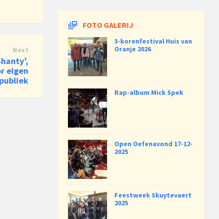
FOTO GALERIJ
3-korenfestival Huis van
Oranje 2026
Next
hanty’,
or eigen
publiek
Rap-album Mick Spek
Open Oefenavond 17-12-
2025
Feestweek Skuytevaert
2025