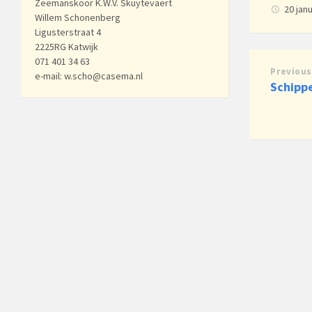
Zeemanskoor K.W.V. Skuytevaert
20 jan
Willem Schonenberg
Ligusterstraat 4
2225RG Katwijk
071 401 34 63
Previous
e-mail: w.scho@casema.nl
Schipp