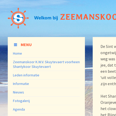
MENU
De Sint 
ongetwij
Home
weg was 
Zeemanskoor K.W.V. Skuytevaert voorheen
jee, dat
Shantykoor Skuytevaert
een beet
Leden informatie
‘uit vol
zijn ent
Informatie
Nieuws
Het Shan
Fotogalerij
Oranjeve
het clow
Agenda
het Rijn