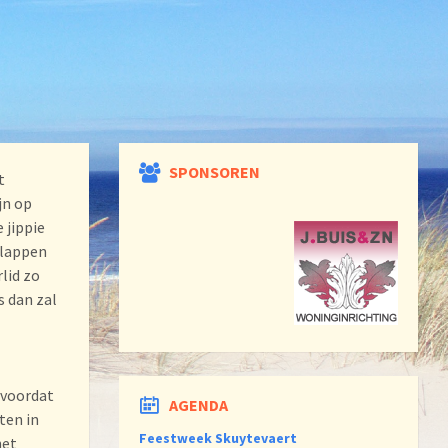
SPONSOREN
t
jn op
 jippie
klappen
lid zo
s dan zal
 voordat
AGENDA
ten in
Feestweek Skuytevaert
het