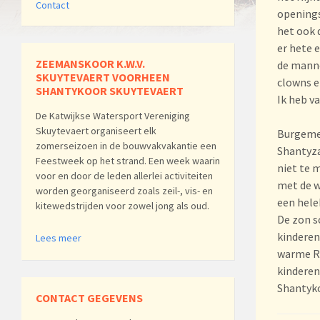
Contact
openings
het ook 
er hete 
ZEEMANSKOOR K.W.V.
de manne
SKUYTEVAERT VOORHEEN
clowns e
SHANTYKOOR SKUYTEVAERT
Ik heb v
De Katwijkse Watersport Vereniging
Skuytevaert organiseert elk
Burgemee
zomerseizoen in de bouwvakvakantie een
Shantyza
Feestweek op het strand. Een week waarin
niet te 
voor en door de leden allerlei activiteiten
met de w
worden georganiseerd zoals zeil-, vis- en
een hele
kitewedstrijden voor zowel jong als oud.
De zon s
kinderen
Lees meer
warme Ro
kinderen
Shantyko
CONTACT GEGEVENS