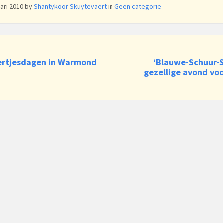
uari 2010
by
Shantykoor Skuytevaert
in
Geen categorie
ertjesdagen in Warmond
‘Blauwe-Schuur-S
gezellige avond vo