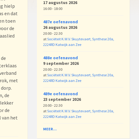
17 augustus 2026
g hielp
16:00 - 18:00
as en dat
 en toen
487e oefenavond
26 augustus 2026
voor de
20:00 - 22:30
aaslied
at
Sociëteit K.W.V. Skuytevaert, Synthese 20a,
2224RD Katwijk aan Zee
 de
488e oefenavond
9 september 2026
terklaas
20:00 - 22:30
 verband
at
Sociëteit K.W.V. Skuytevaert, Synthese 20a,
trok, met
2224RD Katwijk aan Zee
 dorp.
489e oefenavond
n, de
23 september 2026
 lekker
20:00 - 22:30
or de
at
Sociëteit K.W.V. Skuytevaert, Synthese 20a,
2224RD Katwijk aan Zee
l van het
MEER...