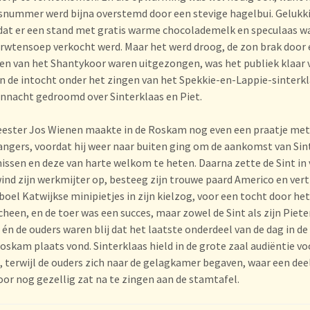
nummer werd bijna overstemd door een stevige hagelbui. Gelukki
dat er een stand met gratis warme chocolademelk en speculaas w
erwtensoep verkocht werd. Maar het werd droog, de zon brak door
n van het Shantykoor waren uitgezongen, was het publiek klaar 
n de intocht onder het zingen van het Spekkie-en-Lappie-sinterkl
annacht gedroomd over Sinterklaas en Piet.
ster Jos Wienen maakte in de Roskam nog even een praatje met
ngers, voordat hij weer naar buiten ging om de aankomst van Sin
missen en deze van harte welkom te heten. Daarna zette de Sint in
ind zijn werkmijter op, besteeg zijn trouwe paard Americo en ver
boel Katwijkse minipietjes in zijn kielzog, voor een tocht door het
cheen, en de toer was een succes, maar zowel de Sint als zijn Piete
 én de ouders waren blij dat het laatste onderdeel van de dag in de
skam plaats vond. Sinterklaas hield in de grote zaal audiëntie vo
, terwijl de ouders zich naar de gelagkamer begaven, waar een dee
or nog gezellig zat na te zingen aan de stamtafel.