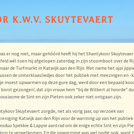
was er nog niet, maar gehóórd heeft hij het Shantykoor Skuytevaer
feld wél toen hij afgelopen zaterdag in zijn stoomboot over de Ri
naar de Turfmarkt in Katwijk aan den Rijn. Met name het ajai jippie
 tussen de sinterklaasliedjes door het publiek met meezingen en -
je moest opwarmen op deze gure dag, werd door een bepaald koor
le borst gezongen’, dat zijn vrouw hem “bij de Wilbert al hoorde” du
housiasme de Sint en zijn Pieten ook zeker niet ontgaan zijn.
tykoor Skuytevaert zorgde, net als vorig jaar, op verzoek van
reniging Katwijk aan den Rijn voor de warming up van het publiek
nsduo Spekkie & Lappie aantrad om de enige echte Sint en zijn Pie
dorp te verwelkomen. En die opwarming was wel nodig ook, want 