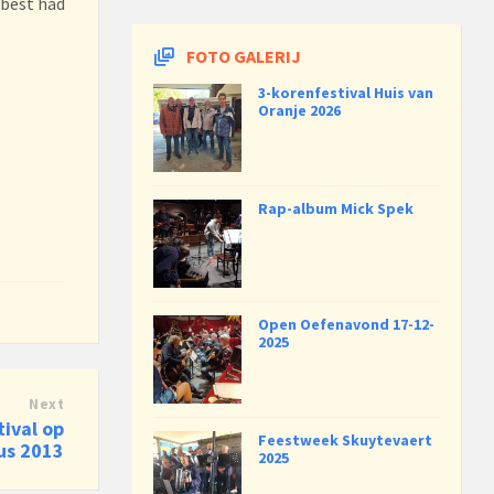
 best had
FOTO GALERIJ
3-korenfestival Huis van
Oranje 2026
Rap-album Mick Spek
Open Oefenavond 17-12-
2025
Next
ival op
Feestweek Skuytevaert
us 2013
2025