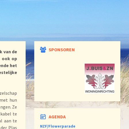
SPONSOREN
k van de
o ook op
ende het
telijke
ezelschap
 met hun
engen. Ze
 kabel te
AGENDA
al aan te
NZF/Flowerparade
 der Plas