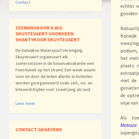
Contact
echter w
gooiden 
ZEEMANSKOOR K.W.V.
Natuurl
SKUYTEVAERT VOORHEEN
Katwijk
SHANTYKOOR SKUYTEVAERT
meezinge
De Katwijkse Watersport Vereniging
podium, 
Skuytevaert organiseert elk
het mete
zomerseizoen in de bouwvakvakantie een
plaats 
Feestweek op het strand. Een week waarin
extraatj
voor en door de leden allerlei activiteiten
met de 
worden georganiseerd zoals zeil-, vis- en
genieten
kitewedstrijden voor zowel jong als oud.
de optr
visje va
Lees meer
Als to
Matroze
CONTACT GEGEVENS
supergez