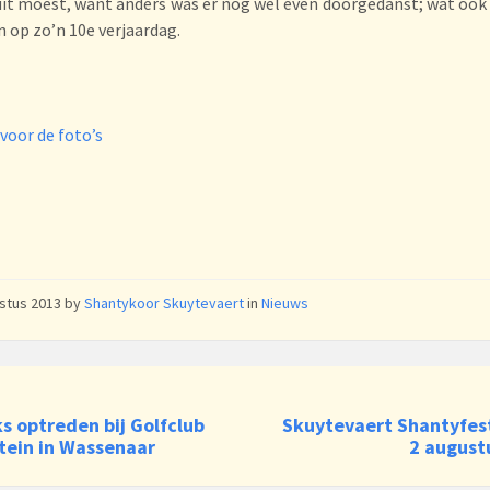
it moest, want anders was er nog wel even doorgedanst; wat ook
op zo’n 10e verjaardag.
 voor de foto’s
ustus 2013
by
Shantykoor Skuytevaert
in
Nieuws
s optreden bij Golfclub
Skuytevaert Shantyfest
tein in Wassenaar
2 august