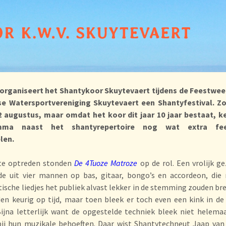
r organiseert het Shantykoor Skuytevaert tijdens de Feestwee
se Watersportvereniging Skuytevaert een Shantyfestival. Z
 2 augustus, maar omdat het koor dit jaar 10 jaar bestaat, k
mma naast het shantyrepertoire nog wat extra fees
len.
ste optreden stonden
De 4Tuoze Matroze
op de rol. Een vrolijk g
de uit vier mannen op bas, gitaar, bongo’s en accordeon, die
ische liedjes het publiek alvast lekker in de stemming zouden br
den keurig op tijd, maar toen bleek er toch even een kink in de
Bijna letterlijk want de opgestelde techniek bleek niet helema
bij hun muzikale behoeften. Daar wist Shantytechneut Jaap van