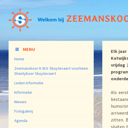
MENU
Elk jaa
Katwijk
Home
vrijdag
Zeemanskoor K.W.V. Skuytevaert voorheen
progra
Shantykoor Skuytevaert
onderde
Leden informatie
Als eer
Informatie
bestaan
Nieuws
humorist
Fotogalerij
arriveer
zitten. 
Agenda
sluiten 