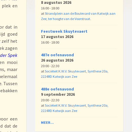
8 augustus 2026
n plek en
16:00 - 18:00
at
Strandplein aan de Boulevard van Katwijk aan
Zee, ter hoogte van de Voorstraat.
or dat in
Feestweek Skuytevaert
ijd goed
17 augustus 2026
t
zelf het
16:00 - 18:00
iek zagen
 der Spek
487e oefenavond
26 augustus 2026
een mooi
20:00 - 22:30
ens, maar
at
Sociëteit K.W.V. Skuytevaert, Synthese 20a,
helemaal
2224RD Katwijk aan Zee
e. Tussen
488e oefenavond
gebakken
9 september 2026
20:00 - 22:30
at
Sociëteit K.W.V. Skuytevaert, Synthese 20a,
2224RD Katwijk aan Zee
voor een
MEER...
od dat de