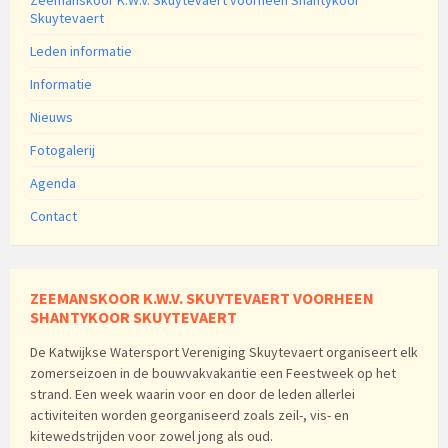
Zeemanskoor K.W.V. Skuytevaert voorheen Shantykoor
Skuytevaert
Leden informatie
Informatie
Nieuws
Fotogalerij
Agenda
Contact
ZEEMANSKOOR K.W.V. SKUYTEVAERT VOORHEEN
SHANTYKOOR SKUYTEVAERT
De Katwijkse Watersport Vereniging Skuytevaert organiseert elk
zomerseizoen in de bouwvakvakantie een Feestweek op het
strand. Een week waarin voor en door de leden allerlei
activiteiten worden georganiseerd zoals zeil-, vis- en
kitewedstrijden voor zowel jong als oud.