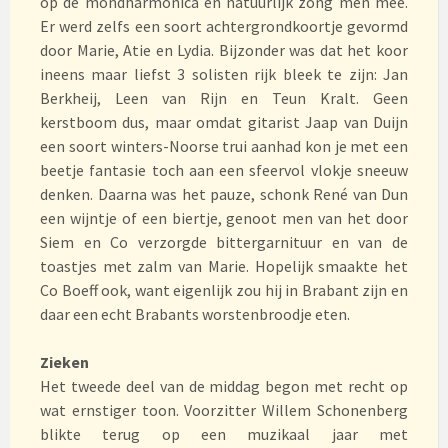
op de mondharmonica en natuurlijk zong men mee.
Er werd zelfs een soort achtergrondkoortje gevormd
door Marie, Atie en Lydia. Bijzonder was dat het koor
ineens maar liefst 3 solisten rijk bleek te zijn: Jan
Berkheij, Leen van Rijn en Teun Kralt. Geen
kerstboom dus, maar omdat gitarist Jaap van Duijn
een soort winters-Noorse trui aanhad kon je met een
beetje fantasie toch aan een sfeervol vlokje sneeuw
denken. Daarna was het pauze, schonk René van Dun
een wijntje of een biertje, genoot men van het door
Siem en Co verzorgde bittergarnituur en van de
toastjes met zalm van Marie. Hopelijk smaakte het
Co Boeff ook, want eigenlijk zou hij in Brabant zijn en
daar een echt Brabants worstenbroodje eten.
Zieken
Het tweede deel van de middag begon met recht op
wat ernstiger toon. Voorzitter Willem Schonenberg
blikte terug op een muzikaal jaar met