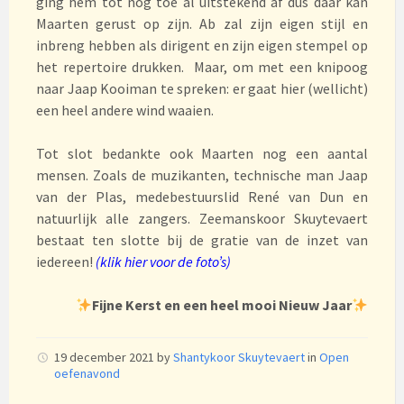
ging hem tot nog toe al uitstekend af dus daar kan
Maarten gerust op zijn. Ab zal zijn eigen stijl en
inbreng hebben als dirigent en zijn eigen stempel op
het repertoire drukken. Maar, om met een knipoog
naar Jaap Kooiman te spreken: er gaat hier (wellicht)
een heel andere wind waaien.
Tot slot bedankte ook Maarten nog een aantal
mensen. Zoals de muzikanten, technische man Jaap
van der Plas, medebestuurslid René van Dun en
natuurlijk alle zangers. Zeemanskoor Skuytevaert
bestaat ten slotte bij de gratie van de inzet van
iedereen!
(klik hier voor de foto’s)
Fijne Kerst en een heel mooi Nieuw Jaar
19 december 2021
by
Shantykoor Skuytevaert
in
Open
oefenavond