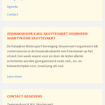
Agenda
Contact
ZEEMANSKOOR K.W.V. SKUYTEVAERT VOORHEEN
SHANTYKOOR SKUYTEVAERT
De Katwijkse Watersport Vereniging Skuytevaert organiseert elk
zomerseizoen in de bouwvakvakantie een Feestweek op het
strand. Een week waarin voor en door de leden allerlei
activiteiten worden georganiseerd zoals zeil-, vis- en
kitewedstrijden voor zowel jong als oud.
Lees meer
CONTACT GEGEVENS
Zeemanskoor K.W.V. Skuytevaert