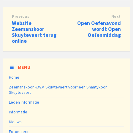
Previous
Next
Website
Open Oefenavond
Zeemanskoor
wordt Open
Skuytevaert terug
Oefenmiddag
online
MENU
Home
Zeemanskoor K.W.V. Skuytevaert voorheen Shantykoor
Skuytevaert
Leden informatie
Informatie
Nieuws
Fotogalerij