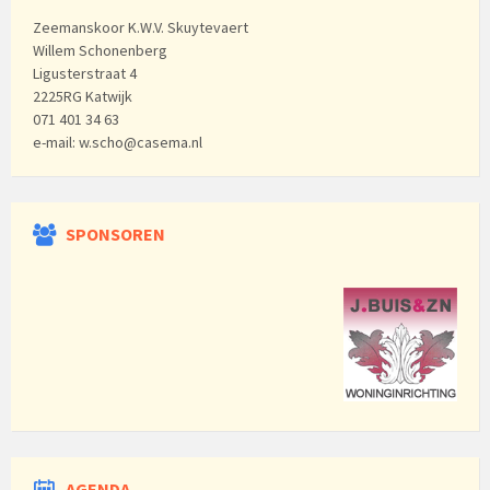
Zeemanskoor K.W.V. Skuytevaert
Willem Schonenberg
Ligusterstraat 4
2225RG Katwijk
071 401 34 63
e-mail: w.scho@casema.nl
SPONSOREN
AGENDA