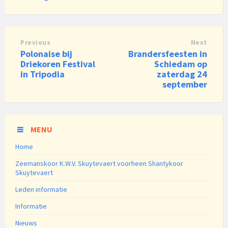
Previous
Next
Polonaise bij
Brandersfeesten in
Driekoren Festival
Schiedam op
in Tripodia
zaterdag 24
september
MENU
Home
Zeemanskoor K.W.V. Skuytevaert voorheen Shantykoor
Skuytevaert
Leden informatie
Informatie
Nieuws