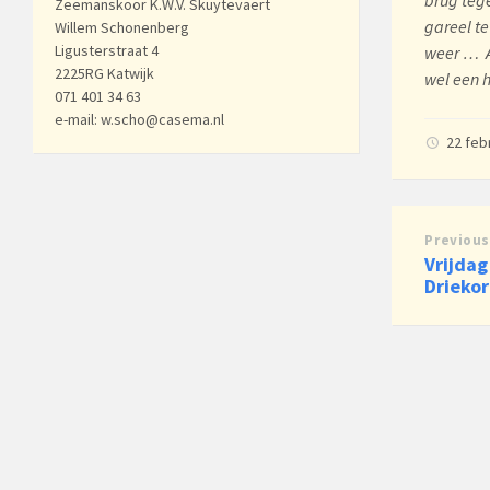
Zeemanskoor K.W.V. Skuytevaert
gareel te
Willem Schonenberg
Ligusterstraat 4
weer … A
2225RG Katwijk
wel een 
071 401 34 63
e-mail: w.scho@casema.nl
22 feb
Previous
Vrijdag
Driekor