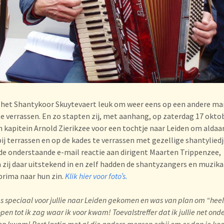
 het Shantykoor Skuytevaert leuk om weer eens op een andere ma
te verrassen. En zo stapten zij, met aanhang, op zaterdag 17 oktob
n kapitein Arnold Zierikzee voor een tochtje naar Leiden om aldaa
bij terrassen en op de kades te verrassen met gezellige shantyliedj
de onderstaande e-mail reactie aan dirigent Maarten Trippenzee,
 zij daar uitstekend in en zelf hadden de shantyzangers en muzik
prima naar hun zin.
Klik hier voor foto’s.
as speciaal voor jullie naar Leiden gekomen en was van plan om “hee
open tot ik zag waar ik voor kwam! Toevalstreffer dat ik jullie net ond
n kwam! Best lastig met al die andere mensen erbij om er dan je koor