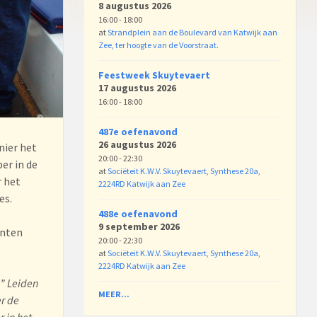
8 augustus 2026
16:00 - 18:00
at
Strandplein aan de Boulevard van Katwijk aan
Zee, ter hoogte van de Voorstraat.
Feestweek Skuytevaert
17 augustus 2026
16:00 - 18:00
487e oefenavond
26 augustus 2026
nier het
20:00 - 22:30
er in de
at
Sociëteit K.W.V. Skuytevaert, Synthese 20a,
r het
2224RD Katwijk aan Zee
es.
488e oefenavond
9 september 2026
anten
20:00 - 22:30
at
Sociëteit K.W.V. Skuytevaert, Synthese 20a,
2224RD Katwijk aan Zee
l” Leiden
MEER...
er de
 in het