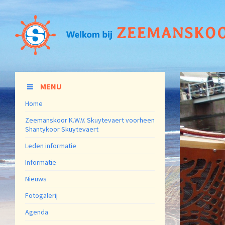
MENU
Home
Zeemanskoor K.W.V. Skuytevaert voorheen
Shantykoor Skuytevaert
Leden informatie
Informatie
Nieuws
Fotogalerij
Agenda