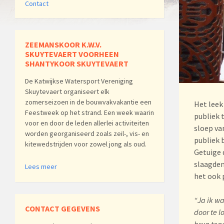
Contact
ZEEMANSKOOR K.W.V.
SKUYTEVAERT VOORHEEN
SHANTYKOOR SKUYTEVAERT
De Katwijkse Watersport Vereniging
Skuytevaert organiseert elk
zomerseizoen in de bouwvakvakantie een
Het leek
Feestweek op het strand. Een week waarin
publiek 
voor en door de leden allerlei activiteiten
sloep va
worden georganiseerd zoals zeil-, vis- en
publiek 
kitewedstrijden voor zowel jong als oud.
Getuige 
slaagden
Lees meer
het ook 
“Ja ik w
CONTACT GEGEVENS
door te l
brug tege