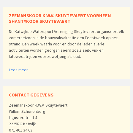
ZEEMANSKOOR K.W.V. SKUYTEVAERT VOORHEEN
SHANTYKOOR SKUYTEVAERT
De Katwijkse Watersport Vereniging Skuytevaert organiseert elk
zomerseizoen in de bouwvakvakantie een Feestweek op het
strand. Een week waarin voor en door de leden allerlei
activiteiten worden georganiseerd zoals zeil-, vis- en
kitewedstrijden voor zowel jong als oud.
Lees meer
CONTACT GEGEVENS
Zeemanskoor K.W.V. Skuytevaert
Willem Schonenberg
Ligusterstraat 4
2225RG Katwijk
071 401 34 63