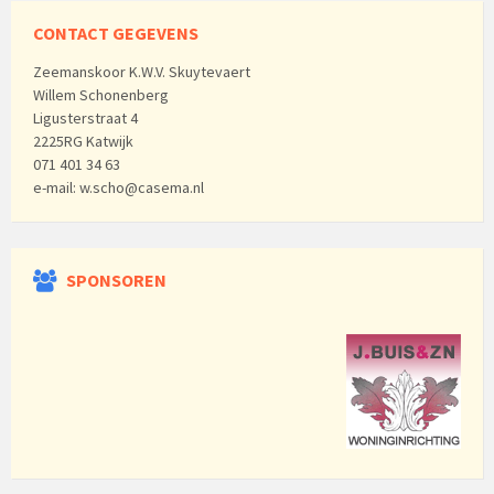
CONTACT GEGEVENS
Zeemanskoor K.W.V. Skuytevaert
Willem Schonenberg
Ligusterstraat 4
2225RG Katwijk
071 401 34 63
e-mail: w.scho@casema.nl
SPONSOREN