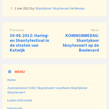
1 mei 2012
by
Shantykoor Skuytevaert
in
Nieuws
Previous
Next
30-06-2012: Haring-
KONINGINNEDAG:
en Shantyfestival in
Shantykoor
de straten van
Skuytevaert op de
Katwijk
Boulevard
MENU
Home
Zeemanskoor K.W.V. Skuytevaert voorheen Shantykoor
Skuytevaert
Leden informatie
Informatie