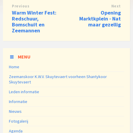
Previous
Next
Warm Winter Fest:
Opening
Redschuur,
Marktkplein - Nat
Bomschuit en
maar gezellig
Zeemannen
MENU
Home
Zeemanskoor K.W.V. Skuytevaert voorheen Shantykoor
Skuytevaert
Leden informatie
Informatie
Nieuws
Fotogalerij
Agenda