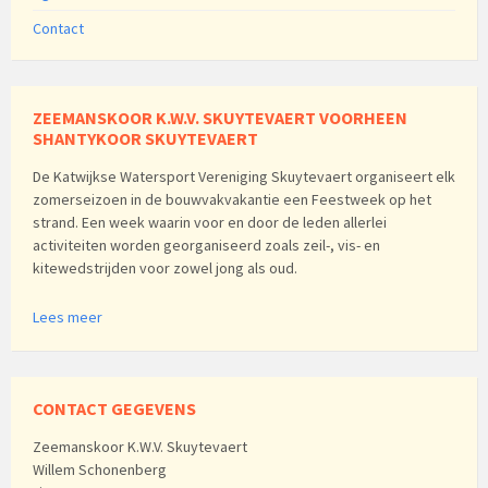
Contact
ZEEMANSKOOR K.W.V. SKUYTEVAERT VOORHEEN
SHANTYKOOR SKUYTEVAERT
De Katwijkse Watersport Vereniging Skuytevaert organiseert elk
zomerseizoen in de bouwvakvakantie een Feestweek op het
strand. Een week waarin voor en door de leden allerlei
activiteiten worden georganiseerd zoals zeil-, vis- en
kitewedstrijden voor zowel jong als oud.
Lees meer
CONTACT GEGEVENS
Zeemanskoor K.W.V. Skuytevaert
Willem Schonenberg