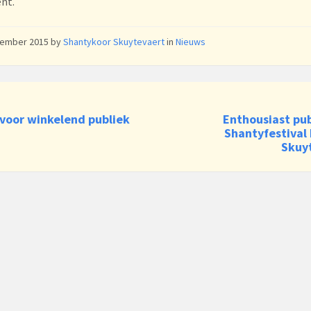
nt.
vember 2015
by
Shantykoor Skuytevaert
in
Nieuws
 voor winkelend publiek
Enthousiast pub
Shantyfestival
Skuy