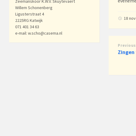
eveneme
Zeemanskoor K.W.V. Skuytevaert
Willem Schonenberg
Ligusterstraat 4
18 no
2225RG Katwijk
071 401 34 63
e-mail: w.scho@casema.nl
Previous
Zingen