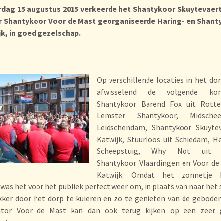
rdag 15 augustus 2015 verkeerde het Shantykoor Skuytevaert,
r Shantykoor Voor de Mast georganiseerde Haring- en Shanty
jk, in goed gezelschap.
Op verschillende locaties in het do
afwisselend de volgende ko
Shantykoor Barend Fox uit Rotte
Lemster Shantykoor, Midsche
Leidschendam, Shantykoor Skuytev
Katwijk, Stuurloos uit Schiedam, H
Scheepstuig, Why Not uit K
Shantykoor Vlaardingen en Voor de
Katwijk. Omdat het zonnetje h
was het voor het publiek perfect weer om, in plaats van naar het 
kker door het dorp te kuieren en zo te genieten van de gebode
ator Voor de Mast kan dan ook terug kijken op een zeer 