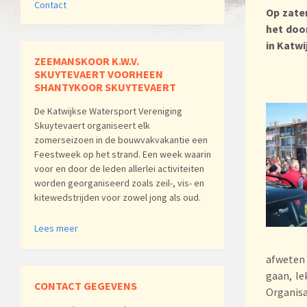
Contact
Op zate
het doo
in Katwi
ZEEMANSKOOR K.W.V.
SKUYTEVAERT VOORHEEN
SHANTYKOOR SKUYTEVAERT
De Katwijkse Watersport Vereniging
Skuytevaert organiseert elk
zomerseizoen in de bouwvakvakantie een
Feestweek op het strand. Een week waarin
voor en door de leden allerlei activiteiten
worden georganiseerd zoals zeil-, vis- en
kitewedstrijden voor zowel jong als oud.
Lees meer
afweten 
gaan, le
CONTACT GEGEVENS
Organis