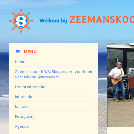
MENU
Home
Zeemanskoor K.W.V. Skuytevaert voorheen
Shantykoor Skuytevaert
Leden informatie
Informatie
Nieuws
Fotogalerij
Agenda