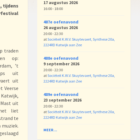
17 augustus 2026
 tijdens
16:00 - 18:00
festival
487e oefenavond
26 augustus 2026
20:00 - 22:30
at
Sociëteit K.W.V. Skuytevaert, Synthese 20a,
2224RD Katwijk aan Zee
rp traden
ren op:
488e oefenavond
9 september 2026
rdam, ’t
20:00 - 22:30
eps uit
at
Sociëteit K.W.V. Skuytevaert, Synthese 20a,
aert uit
2224RD Katwijk aan Zee
et Veerse
489e oefenavond
atwijk,
23 september 2026
 Mast uit
20:00 - 22:30
et liet
at
Sociëteit K.W.V. Skuytevaert, Synthese 20a,
2224RD Katwijk aan Zee
strand te
n muziek.
MEER...
geslaagd