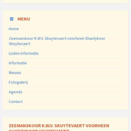
MENU
Home
Zeemanskoor K.W.V. Skuytevaert voorheen Shantykoor
Skuytevaert
Leden informatie
Informatie
Nieuws
Fotogalerij
Agenda
Contact
ZEEMANSKOOR K.W.V. SKUYTEVAERT VOORHEEN