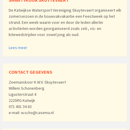
SHANTYKOOR SKUYTEVAERT
De Katwijkse Watersport Vereniging Skuytevaert organiseert elk
zomerseizoen in de bouwvakvakantie een Feestweek op het
strand. Een week waarin voor en door de leden allerlei
activiteiten worden georganiseerd zoals zeil-, vis- en
kitewedstrijden voor zowel jong als oud.
Lees meer
CONTACT GEGEVENS
Zeemanskoor K.W.V. Skuytevaert
Willem Schonenberg
Ligusterstraat 4
2225RG Katwijk
071 401 34 63
e-mail: w.scho@casema.nl