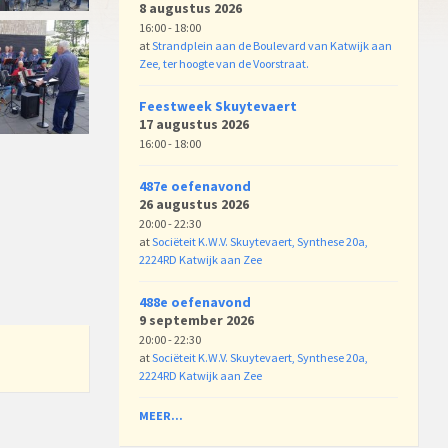
8 augustus 2026
16:00 - 18:00
at
Strandplein aan de Boulevard van Katwijk aan
Zee, ter hoogte van de Voorstraat.
Feestweek Skuytevaert
17 augustus 2026
16:00 - 18:00
487e oefenavond
26 augustus 2026
20:00 - 22:30
at
Sociëteit K.W.V. Skuytevaert, Synthese 20a,
2224RD Katwijk aan Zee
488e oefenavond
9 september 2026
20:00 - 22:30
at
Sociëteit K.W.V. Skuytevaert, Synthese 20a,
2224RD Katwijk aan Zee
MEER...