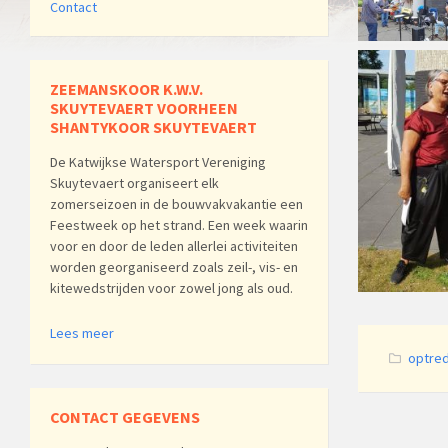
Contact
ZEEMANSKOOR K.W.V.
SKUYTEVAERT VOORHEEN
SHANTYKOOR SKUYTEVAERT
De Katwijkse Watersport Vereniging
Skuytevaert organiseert elk
zomerseizoen in de bouwvakvakantie een
Feestweek op het strand. Een week waarin
voor en door de leden allerlei activiteiten
worden georganiseerd zoals zeil-, vis- en
kitewedstrijden voor zowel jong als oud.
Lees meer
Catego
optre
CONTACT GEGEVENS