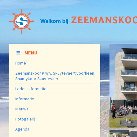
MENU
Home
Zeemanskoor K.W.V. Skuytevaert voorheen
Shantykoor Skuytevaert
Leden informatie
Informatie
Nieuws
Fotogalerij
Agenda