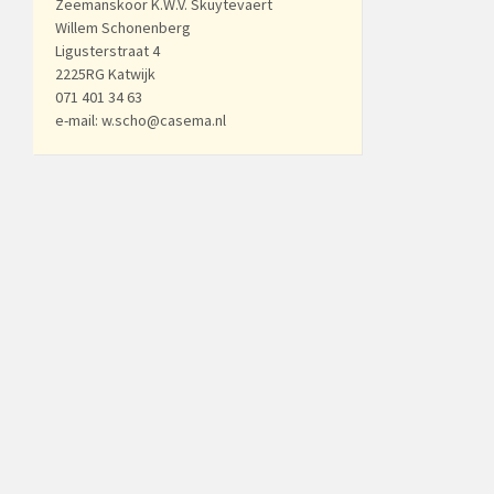
Zeemanskoor K.W.V. Skuytevaert
Willem Schonenberg
Ligusterstraat 4
2225RG Katwijk
071 401 34 63
e-mail: w.scho@casema.nl