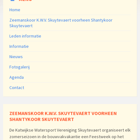
Home
Zeemanskoor K.W.V. Skuytevaert voorheen Shantykoor
Skuytevaert
Leden informatie
Informatie
Nieuws
Fotogalerij
Agenda
Contact
ZEEMANSKOOR K.W.V. SKUYTEVAERT VOORHEEN
SHANTYKOOR SKUYTEVAERT
De Katwijkse Watersport Vereniging Skuytevaert organiseert elk
zomerseizoen in de bouwvakvakantie een Feestweek op het