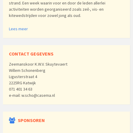
strand. Een week waarin voor en door de leden allerlei
activiteiten worden georganiseerd zoals zeil-, vis- en
kitewedstrijden voor zowel jong als oud.
Lees meer
CONTACT GEGEVENS
Zeemanskoor K.W.V. Skuytevaert
Willem Schonenberg
Ligusterstraat 4
2225RG Katwijk
071 401 34 63
e-mail: w.scho@casema.nl
SPONSOREN