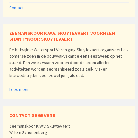
Contact
ZEEMANSKOOR K.W.V. SKUYTEVAERT VOORHEEN
SHANTYKOOR SKUYTEVAERT
De Katwijkse Watersport Vereniging Skuytevaert organiseert elk
zomerseizoen in de bouwvakvakantie een Feestweek op het
strand. Een week waarin voor en door de leden allerlei
activiteiten worden georganiseerd zoals zeil-, vis- en
kitewedstrijden voor zowel jong als oud.
Lees meer
CONTACT GEGEVENS
Zeemanskoor K.W.V. Skuytevaert
Willem Schonenberg