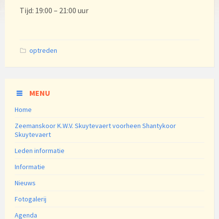
Tijd: 19:00 – 21:00 uur
Categories:
optreden
MENU
Home
Zeemanskoor K.W.V. Skuytevaert voorheen Shantykoor
Skuytevaert
Leden informatie
Informatie
Nieuws
Fotogalerij
Agenda