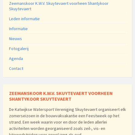
Zeemanskoor K.W.V. Skuytevaert voorheen Shantykoor
Skuytevaert
Leden informatie
Informatie
Nieuws
Fotogalerij
Agenda
Contact
ZEEMANSKOOR K.W.V. SKUYTEVAERT VOORHEEN
SHANTYKOOR SKUYTEVAERT
De Katwijkse Watersport Vereniging Skuytevaert organiseert elk
zomerseizoen in de bouwvakvakantie een Feestweek op het
strand. Een week waarin voor en door de leden allerlei
activiteiten worden georganiseerd zoals zeil-, vis- en
kitewedstrijden voor zowel jong als oud.