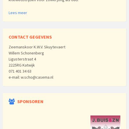
Lees meer
CONTACT GEGEVENS
Zeemanskoor K.W.V. Skuytevaert
Willem Schonenberg
Ligusterstraat 4
2225RG Katwijk
071 401 34 63
e-mail: w.scho@casema.nl
SPONSOREN