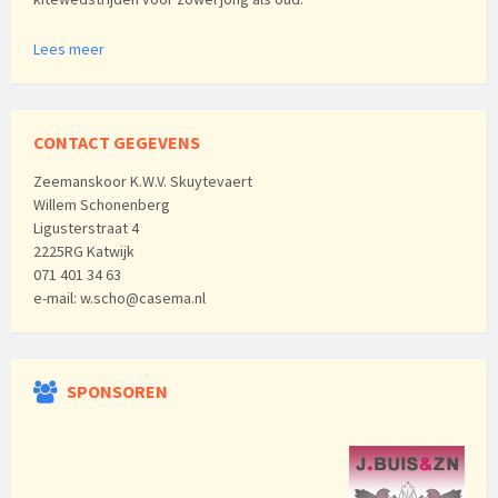
Lees meer
CONTACT GEGEVENS
Zeemanskoor K.W.V. Skuytevaert
Willem Schonenberg
Ligusterstraat 4
2225RG Katwijk
071 401 34 63
e-mail: w.scho@casema.nl
SPONSOREN