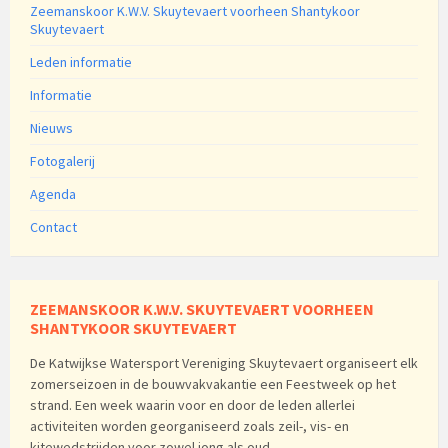
Zeemanskoor K.W.V. Skuytevaert voorheen Shantykoor
Skuytevaert
Leden informatie
Informatie
Nieuws
Fotogalerij
Agenda
Contact
ZEEMANSKOOR K.W.V. SKUYTEVAERT VOORHEEN
SHANTYKOOR SKUYTEVAERT
De Katwijkse Watersport Vereniging Skuytevaert organiseert elk
zomerseizoen in de bouwvakvakantie een Feestweek op het
strand. Een week waarin voor en door de leden allerlei
activiteiten worden georganiseerd zoals zeil-, vis- en
kitewedstrijden voor zowel jong als oud.