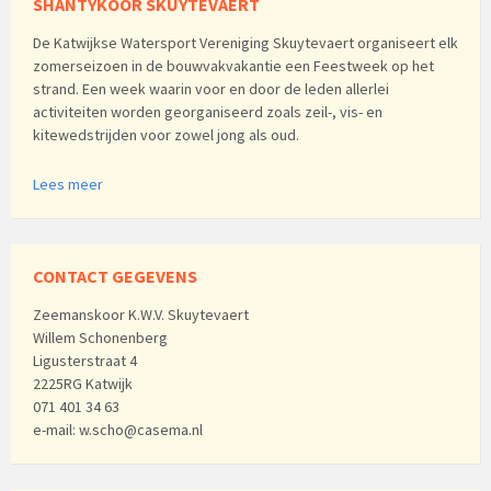
SHANTYKOOR SKUYTEVAERT
De Katwijkse Watersport Vereniging Skuytevaert organiseert elk
zomerseizoen in de bouwvakvakantie een Feestweek op het
strand. Een week waarin voor en door de leden allerlei
activiteiten worden georganiseerd zoals zeil-, vis- en
kitewedstrijden voor zowel jong als oud.
Lees meer
CONTACT GEGEVENS
Zeemanskoor K.W.V. Skuytevaert
Willem Schonenberg
Ligusterstraat 4
2225RG Katwijk
071 401 34 63
e-mail: w.scho@casema.nl